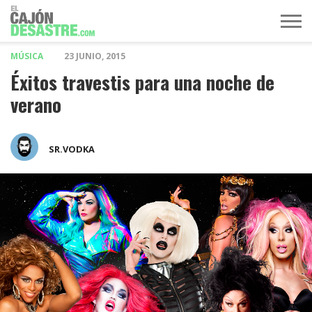
MÚSICA
23 JUNIO, 2015
MÚSICA
TELEVISIÓN
POLÍTICA
ACTUALIDAD
EUROVISIÓN
Éxitos travestis para una noche de
verano
SR.VODKA