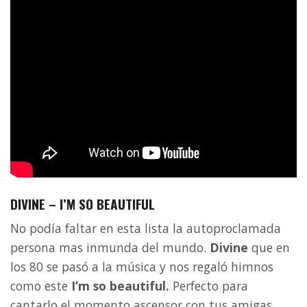
DIVINE – I’M SO BEAUTIFUL
No podía faltar en esta lista la autoproclamada
persona mas inmunda del mundo.
Divine
que en
los 80 se pasó a la música y nos regaló himnos
como este
I’m so beautiful.
Perfecto para
cantarlo el momento ascensor con tus amigas