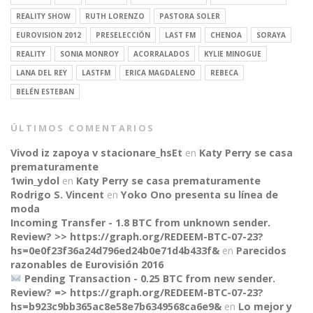
REALITY SHOW
RUTH LORENZO
PASTORA SOLER
EUROVISION 2012
PRESELECCIÓN
LAST FM
CHENOA
SORAYA
REALITY
SONIA MONROY
ACORRALADOS
KYLIE MINOGUE
LANA DEL REY
LASTFM
ERICA MAGDALENO
REBECA
BELÉN ESTEBAN
ÚLTIMOS COMENTARIOS
Vivod iz zapoya v stacionare_hsEt
en
Katy Perry se casa
prematuramente
1win_ydol
en
Katy Perry se casa prematuramente
Rodrigo S. Vincent
en
Yoko Ono presenta su línea de
moda
Incoming Transfer - 1.8 BTC from unknown sender.
Review? >> https://graph.org/REDEEM-BTC-07-23?
hs=0e0f23f36a24d796ed24b0e71d4b433f&
en
Parecidos
razonables de Eurovisión 2016
Pending Transaction - 0.25 BTC from new sender.
Review? => https://graph.org/REDEEM-BTC-07-23?
hs=b923c9bb365ac8e58e7b6349568ca6e9&
en
Lo mejor y
CONNECT