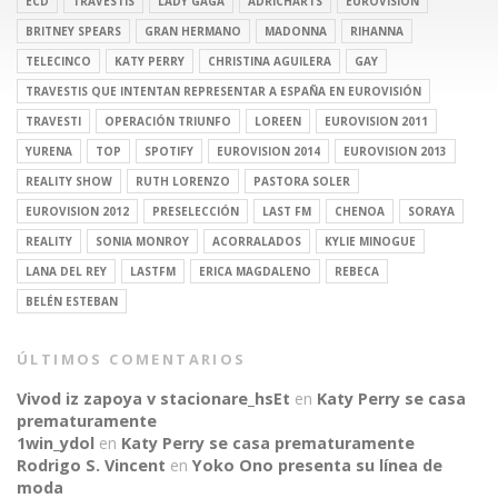
ECD
TRAVESTIS
LADY GAGA
ADRICHARTS
EUROVISION
BRITNEY SPEARS
GRAN HERMANO
MADONNA
RIHANNA
TELECINCO
KATY PERRY
CHRISTINA AGUILERA
GAY
TRAVESTIS QUE INTENTAN REPRESENTAR A ESPAÑA EN EUROVISIÓN
TRAVESTI
OPERACIÓN TRIUNFO
LOREEN
EUROVISION 2011
YURENA
TOP
SPOTIFY
EUROVISION 2014
EUROVISION 2013
REALITY SHOW
RUTH LORENZO
PASTORA SOLER
EUROVISION 2012
PRESELECCIÓN
LAST FM
CHENOA
SORAYA
REALITY
SONIA MONROY
ACORRALADOS
KYLIE MINOGUE
LANA DEL REY
LASTFM
ERICA MAGDALENO
REBECA
BELÉN ESTEBAN
ÚLTIMOS COMENTARIOS
Vivod iz zapoya v stacionare_hsEt
en
Katy Perry se casa
prematuramente
1win_ydol
en
Katy Perry se casa prematuramente
Rodrigo S. Vincent
en
Yoko Ono presenta su línea de
moda