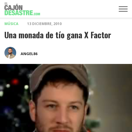
MÚSICA
13 DICIEMBRE, 2010
MÚSICA
TELEVISIÓN
POLÍTICA
ACTUALIDAD
EUROVISIÓN
Una monada de tío gana X Factor
ANGEL86