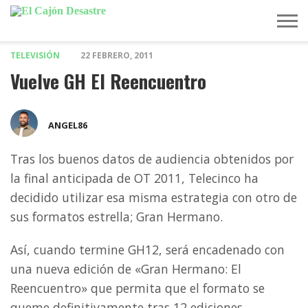
TELEVISIÓN
22 FEBRERO, 2011
MÚSICA
TELEVISIÓN
POLÍTICA
ACTUALIDAD
EUROVISIÓN
Vuelve GH El Reencuentro
ANGEL86
Tras los buenos datos de audiencia obtenidos por
la final anticipada de OT 2011, Telecinco ha
decidido utilizar esa misma estrategia con otro de
sus formatos estrella; Gran Hermano.
Así, cuando termine GH12, será encadenado con
una nueva edición de «Gran Hermano: El
Reencuentro» que permita que el formato se
queme definitivamente tras 12 ediciones