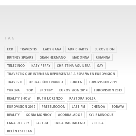
TAG
ECD
TRAVESTIS
LADY GAGA
ADRICHARTS
EUROVISION
BRITNEY SPEARS
GRAN HERMANO
MADONNA
RIHANNA
TELECINCO
KATY PERRY
CHRISTINA AGUILERA
GAY
TRAVESTIS QUE INTENTAN REPRESENTAR A ESPAÑA EN EUROVISIÓN
TRAVESTI
OPERACIÓN TRIUNFO
LOREEN
EUROVISION 2011
YURENA
TOP
SPOTIFY
EUROVISION 2014
EUROVISION 2013
REALITY SHOW
RUTH LORENZO
PASTORA SOLER
EUROVISION 2012
PRESELECCIÓN
LAST FM
CHENOA
SORAYA
REALITY
SONIA MONROY
ACORRALADOS
KYLIE MINOGUE
LANA DEL REY
LASTFM
ERICA MAGDALENO
REBECA
BELÉN ESTEBAN