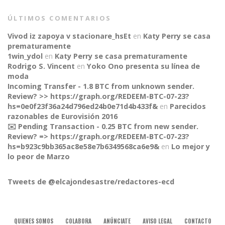
ÚLTIMOS COMENTARIOS
Vivod iz zapoya v stacionare_hsEt
en
Katy Perry se casa
prematuramente
1win_ydol
en
Katy Perry se casa prematuramente
Rodrigo S. Vincent
en
Yoko Ono presenta su línea de
moda
Incoming Transfer - 1.8 BTC from unknown sender.
Review? >> https://graph.org/REDEEM-BTC-07-23?
hs=0e0f23f36a24d796ed24b0e71d4b433f&
en
Parecidos
razonables de Eurovisión 2016
✉️ Pending Transaction - 0.25 BTC from new sender.
Review? => https://graph.org/REDEEM-BTC-07-23?
CONNECT
hs=b923c9bb365ac8e58e7b6349568ca6e9&
en
Lo mejor y
lo peor de Marzo
Tweets de @elcajondesastre/redactores-ecd
QUIENES SOMOS
COLABORA
ANÚNCIATE
AVISO LEGAL
CONTACTO