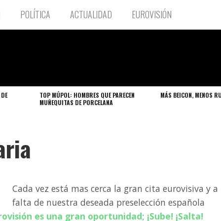
N
POLÍTICA
ACTUALIDAD
EUROVISIÓN
 DE
TOP MÚPOL: HOMBRES QUE PARECEN
MÁS BEICON, MENOS R
MUÑEQUITAS DE PORCELANA
aria
Cada vez está mas cerca la gran cita eurovisiva y a
falta de nuestra deseada preselección española
rovisión es una gran oportunidad; ¡Sube! ¡Salta!