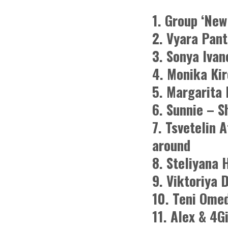
1. Group ‘New
2. Vyara Pan
3. Sonya Ivan
4. Monika Ki
5. Margarita
6. Sunnie – S
7. Tsvetelin 
around
8. Steliyana 
9. Viktoriya 
10. Teni Ome
11. Alex & 4