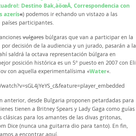
 cuadro!: Destino Bak‚àöœÄ, Correspondencia con
s azerís
«
) podemos ir echando un vistazo a las
 países participantes.
canciones
vulgares
búlgaras que van a participar en la
, por decisión de la audiencia y un jurado, pasarán a la
e ahí saldrá la octava representación búlgara en
ejor posición histórica es un 5º puesto en 2007 con El
ov con aquella experimentalísima «
Water
«.
/watch?v=sGL4jYeYS_c&feature=player_embedded
 anterior, desde Bulgaria proponen petardadas para
uienes tienen a Britney Spears y Lady Gaga como guías
s clásicas para los amantes de las divas gritonas,
m Dice (nunca una guitarra dio para tanto). En fin,
amos a encontrar aquí.