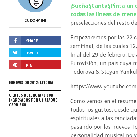
¡Sueña!¡Canta!¡Pinta un
todas las líneas de trene
EURO-MINI
preselecciones del resto de
Empezaremos por las 22 
SHARE
semifinal, de las cuales 12
TWEET
final del 29 de febrero. D
Eurovisión, un país cuya m
PIN
Todorova & Stoyan Yankul
EUROVISION 2012: LETONIA
httpv://www.youtube.com
CIENTOS DE EUROFANS SON
INGRESADOS POR UN ATAQUE
Como vemos en el resumen
CARDIACO
todos los gustos: desde q
espirituales a las ranciada
pasando por los nuevos To
personalidad musical no v