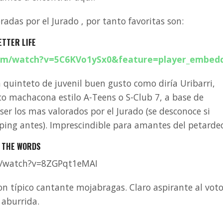
radas por el Jurado , por tanto favoritas son:
ETTER LIFE
om/watch?v=5C6KVo1ySx0&feature=player_embed
 quinteto de juvenil buen gusto como diría Uribarri,
o machacona estilo A-Teens o S-Club 7, a base de
er los mas valorados por el Jurado (se desconoce si
oping antes). Imprescindible para amantes del petarde
R THE WORDS
m/watch?v=8ZGPqt1eMAI
on típico cantante mojabragas. Claro aspirante al vot
 aburrida.