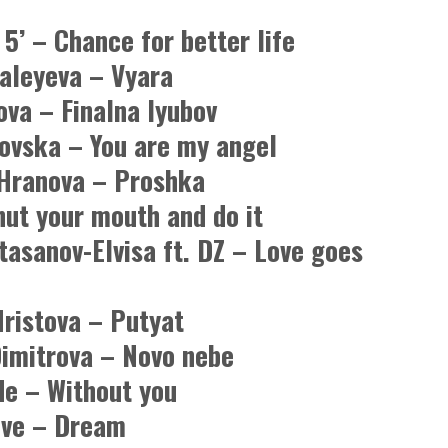
 5’ – Chance for better life
taleyeva – Vyara
ova – Finalna lyubov
rovska – You are my angel
 Hranova – Proshka
hut your mouth and do it
Atasanov-Elvisa ft. DZ – Love goes
Hristova – Putyat
Dimitrova – Novo nebe
de – Without you
Give – Dream