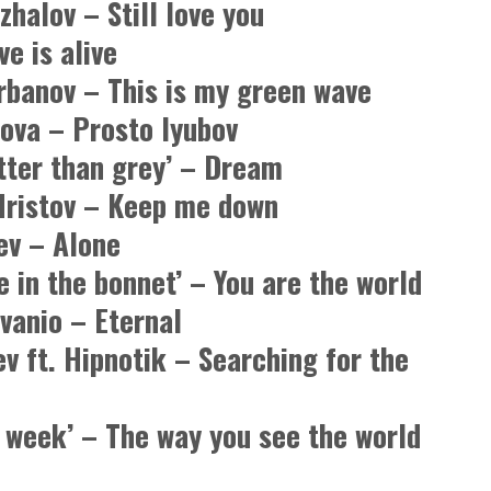
zhalov – Still love you
ve is alive
rbanov – This is my green wave
nova – Prosto lyubov
tter than grey’ – Dream
 Hristov – Keep me down
ev – Alone
e in the bonnet’ – You are the world
vanio – Eternal
lev ft. Hipnotik – Searching for the
 week’ – The way you see the world