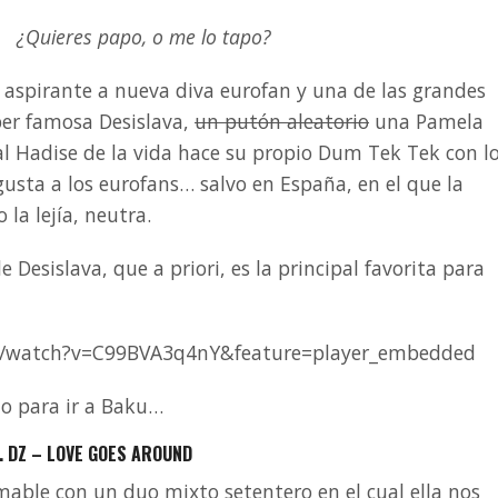
¿Quieres papo, o me lo tapo?
a aspirante a nueva diva eurofan y una de las grandes
per famosa Desislava,
un putón aleatorio
una Pamela
l Hadise de la vida hace su propio Dum Tek Tek con l
usta a los eurofans… salvo en España, en el que la
la lejía, neutra.
Desislava, que a priori, es la principal favorita para
m/watch?v=C99BVA3q4nY&feature=player_embedded
io para ir a Baku…
. DZ – LOVE GOES AROUND
able con un duo mixto setentero en el cual ella nos