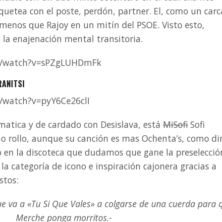
quetea con el poste, perdón, partner. El, como un carc
menos que Rajoy en un mitín del PSOE. Visto esto,
 la enajenación mental transitoria.
m/watch?v=sPZgLUHDmFk
RANITSI
/watch?v=pyY6Ce26clI
atica y de cardado con Desislava, está
MiSofi
Sofi
 rollo, aunque su canción es mas Ochenta’s, como dir
no en la discoteca que dudamos que gane la preselecció
la categoría de icono e inspiración cajonera gracias a
stos:
que va a «Tu Si Que Vales» a colgarse de una cuerda para 
Merche ponga morritos.-