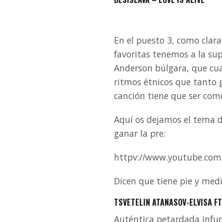
En el puesto 3, como clar
favoritas tenemos a la su
Anderson búlgara, que cua
ritmos étnicos que tanto g
canción tiene que ser como 
Aquí os dejamos el tema de 
ganar la pre:
httpv://www.youtube.co
Dicen que tiene pie y med
TSVETELIN ATANASOV-ELVISA FT
Auténtica petardada infum