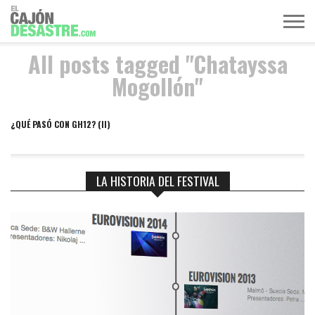
All posts tagged "Chatayssa
MÚSICA
TELEVISIÓN
POLÍTICA
ACTUALIDAD
EUROVISIÓN
Mogollón"
¿QUÉ PASÓ CON GH12? (II)
LA HISTORIA DEL FESTIVAL