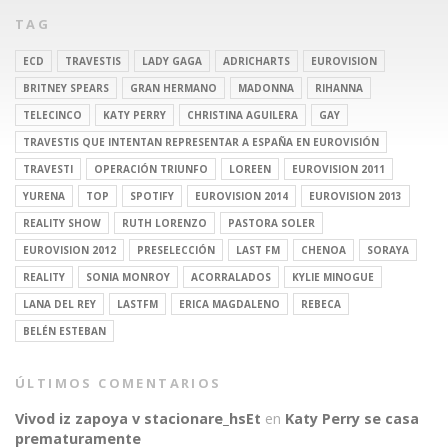
TAG
ECD
TRAVESTIS
LADY GAGA
ADRICHARTS
EUROVISION
BRITNEY SPEARS
GRAN HERMANO
MADONNA
RIHANNA
TELECINCO
KATY PERRY
CHRISTINA AGUILERA
GAY
TRAVESTIS QUE INTENTAN REPRESENTAR A ESPAÑA EN EUROVISIÓN
TRAVESTI
OPERACIÓN TRIUNFO
LOREEN
EUROVISION 2011
YURENA
TOP
SPOTIFY
EUROVISION 2014
EUROVISION 2013
REALITY SHOW
RUTH LORENZO
PASTORA SOLER
EUROVISION 2012
PRESELECCIÓN
LAST FM
CHENOA
SORAYA
REALITY
SONIA MONROY
ACORRALADOS
KYLIE MINOGUE
LANA DEL REY
LASTFM
ERICA MAGDALENO
REBECA
BELÉN ESTEBAN
ÚLTIMOS COMENTARIOS
Vivod iz zapoya v stacionare_hsEt
en
Katy Perry se casa
prematuramente