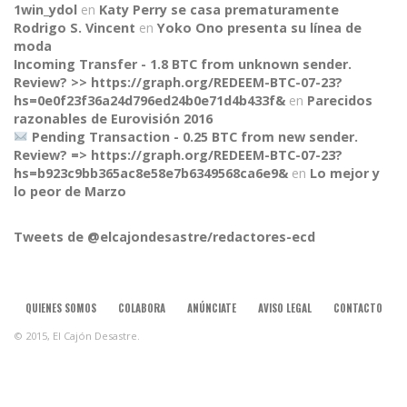
1win_ydol
en
Katy Perry se casa prematuramente
Rodrigo S. Vincent
en
Yoko Ono presenta su línea de
moda
Incoming Transfer - 1.8 BTC from unknown sender.
Review? >> https://graph.org/REDEEM-BTC-07-23?
hs=0e0f23f36a24d796ed24b0e71d4b433f&
en
Parecidos
razonables de Eurovisión 2016
Pending Transaction - 0.25 BTC from new sender.
Review? => https://graph.org/REDEEM-BTC-07-23?
CONNECT
hs=b923c9bb365ac8e58e7b6349568ca6e9&
en
Lo mejor y
lo peor de Marzo
Tweets de @elcajondesastre/redactores-ecd
QUIENES SOMOS
COLABORA
ANÚNCIATE
AVISO LEGAL
CONTACTO
© 2015, El Cajón Desastre.