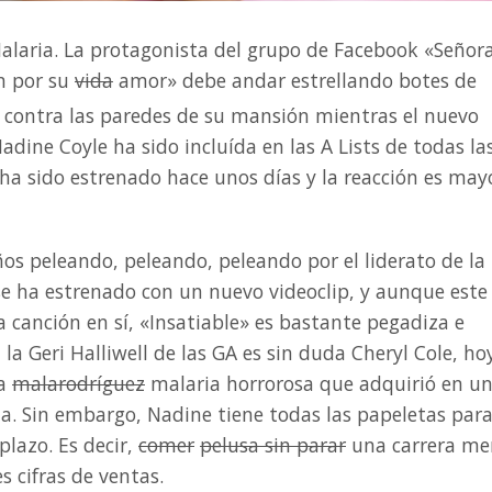
alaria. La protagonista del grupo de Facebook «Señor
n por su
vida
amor» debe andar estrellando botes de
contra las paredes de su mansión mientras el nuevo
adine Coyle ha sido incluída en las A Lists de todas la
o ha sido estrenado hace unos días y la reacción es may
os peleando, peleando, peleando por el liderato de la
se ha estrenado con un nuevo videoclip, y aunque este
 canción en sí, «Insatiable» es bastante pegadiza e
 Geri Halliwell de las GA es sin duda Cheryl Cole, ho
na
malarodríguez
malaria horrorosa que adquirió en u
a. Sin embargo, Nadine tiene todas las papeletas par
plazo. Es decir,
comer
pelusa sin parar
una carrera me
 cifras de ventas.