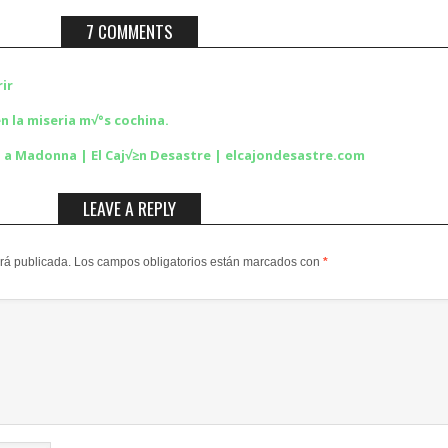
7 COMMENTS
ir
n la miseria m√°s cochina.
 a Madonna | El Caj√≥n Desastre | elcajondesastre.com
LEAVE A REPLY
erá publicada.
Los campos obligatorios están marcados con
*