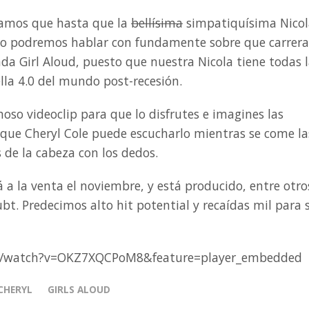
amos que hasta que la
bellísima
simpatiquísima Nicol
 no podremos hablar con fundamente sobre que carrera
ada Girl Aloud, puesto que nuestra Nicola tiene todas 
ella 4.0 del mundo post-recesión.
moso videoclip para que lo disfrutes e imagines las
 que Cheryl Cole puede escucharlo mientras se come la
s de la cabeza con los dedos.
á a la venta el noviembre, y está producido, entre otro
t. Predecimos alto hit potential y recaídas mil para 
m/watch?v=OKZ7XQCPoM8&feature=player_embedded
CHERYL
GIRLS ALOUD