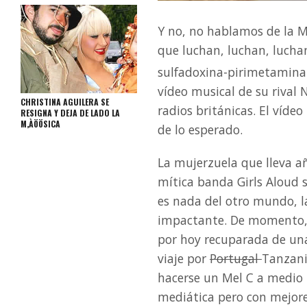
Y no, no hablamos de la M
que luchan, luchan, lucha
sulfadoxina-pirimetamina 
vídeo musical de su rival N
CHRISTINA AGUILERA SE
radios británicas. El víde
RESIGNA Y DEJA DE LADO LA
M‚ÀÖÖSICA
de lo esperado.
La mujerzuela que lleva añ
mítica banda Girls Aloud 
es nada del otro mundo, la
impactante. De momento, la
por hoy recuparada de u
viaje por
Portugal
Tanzani
hacerse un Mel C a medio 
mediática pero con mejores