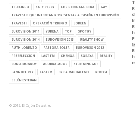
1
TELECINCO
KATY PERRY
CHRISTINA AGUILERA
GAY
R
d
TRAVESTIS QUE INTENTAN REPRESENTAR A ESPAÑA EN EUROVISIÓN
I
TRAVESTI
OPERACIÓN TRIUNFO
LOREEN
R
EUROVISION 2011
YURENA
TOP
SPOTIFY
h
P
EUROVISION 2014
EUROVISION 2013
REALITY SHOW
✉
RUTH LORENZO
PASTORA SOLER
EUROVISION 2012
R
PRESELECCIÓN
LAST FM
CHENOA
SORAYA
REALITY
h
m
SONIA MONROY
ACORRALADOS
KYLIE MINOGUE
LANA DEL REY
LASTFM
ERICA MAGDALENO
REBECA
BELÉN ESTEBAN
© 2015, El Cajón Desastre.