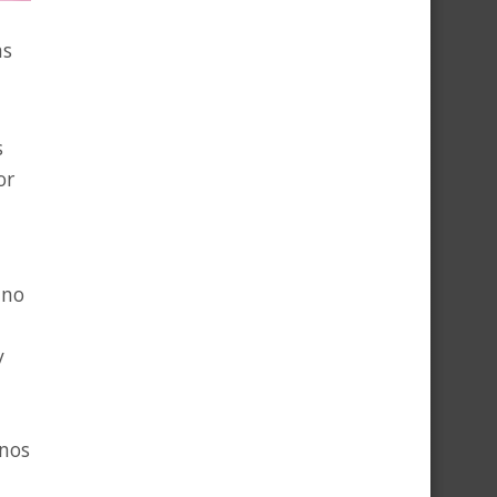
as
s
or
 no
y
n
a
nos