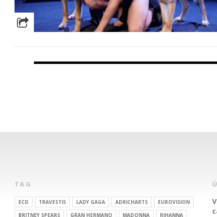
TAG
V
ECD
TRAVESTIS
LADY GAGA
ADRICHARTS
EUROVISION
c
BRITNEY SPEARS
GRAN HERMANO
MADONNA
RIHANNA