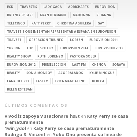
ECD
TRAVESTIS
LADY GAGA
ADRICHARTS
EUROVISION
BRITNEY SPEARS
GRAN HERMANO
MADONNA
RIHANNA
TELECINCO
KATY PERRY
CHRISTINA AGUILERA
GAY
TRAVESTIS QUE INTENTAN REPRESENTAR A ESPAÑA EN EUROVISIÓN
TRAVESTI
OPERACIÓN TRIUNFO
LOREEN
EUROVISION 2011
YURENA
TOP
SPOTIFY
EUROVISION 2014
EUROVISION 2013
REALITY SHOW
RUTH LORENZO
PASTORA SOLER
EUROVISION 2012
PRESELECCIÓN
LAST FM
CHENOA
SORAYA
REALITY
SONIA MONROY
ACORRALADOS
KYLIE MINOGUE
LANA DEL REY
LASTFM
ERICA MAGDALENO
REBECA
BELÉN ESTEBAN
ÚLTIMOS COMENTARIOS
Vivod iz zapoya v stacionare_hsEt
en
Katy Perry se casa
prematuramente
1win_ydol
en
Katy Perry se casa prematuramente
Rodrigo S. Vincent
en
Yoko Ono presenta su línea de