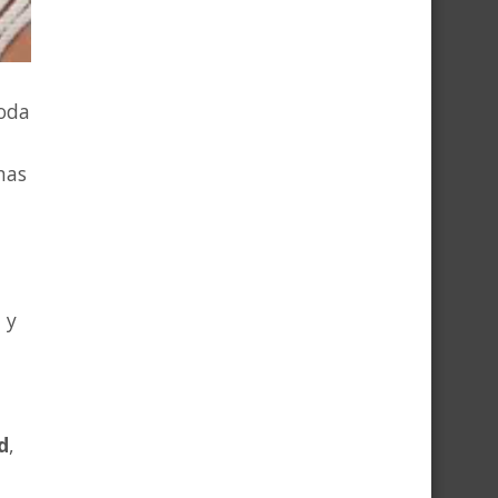
toda
nas
, y
d
,