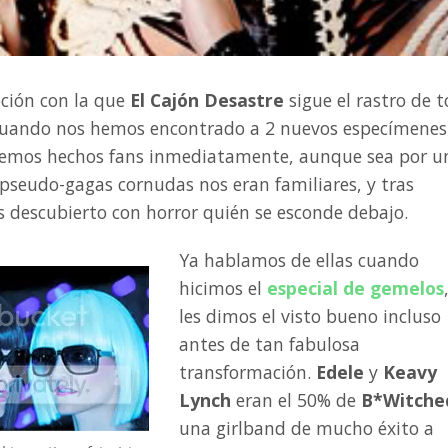
oción con la que
El Cajón Desastre
sigue el rastro de 
e cuando nos hemos encontrado a 2 nuevos especímenes
 hemos hechos fans inmediatamente, aunque sea por u
 pseudo-gagas cornudas nos eran familiares, y tras
s descubierto con horror quién se esconde debajo.
Ya hablamos de ellas cuando
hicimos el
especial de gemelos
les dimos el visto bueno incluso
antes de tan fabulosa
transformación.
Edele
y
Keavy
Lynch
eran el 50% de
B*Witche
una girlband de mucho éxito a