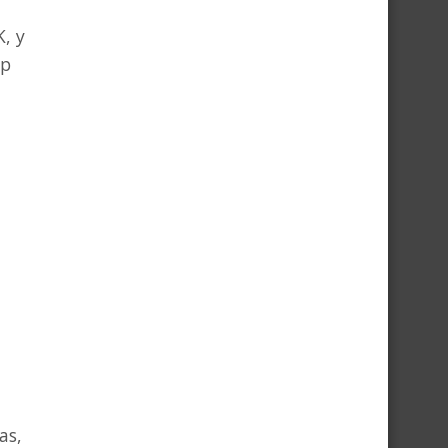
, y
op
as,