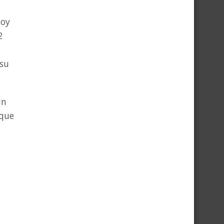
hoy
2
 su
un
 que