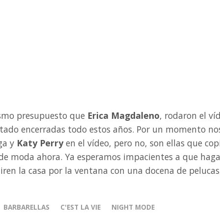
smo presupuesto que
Erica Magdaleno
, rodaron el ví
stado encerradas todo estos años. Por un momento no
ga y
Katy Perry
en el vídeo, pero no, son ellas que cop
n de moda ahora. Ya esperamos impacientes a que hag
tiren la casa por la ventana con una docena de pelucas
BARBARELLAS
C'EST LA VIE
NIGHT MODE