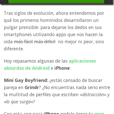
Tras siglos de evolución, ahora entendemos por
qué los primeros homínidos desarrollaron un
pulgar prensible: para dejarse los dedos en sus
smartphones utilizando apps que nos hacen la
vida
más fácil
más dificil
no mejor ni peor, sino
diferente.
Hoy repasamos algunas de las
aplicaciones
absurdas de
Android
e
iPhone
:
Mini Gay Boyfriend:
¿estás cansado de buscar
pareja en
Grindr
? ¿No encuentras nada serio entre
la multitud de perfiles que escriben «
distracción
» y
«
lo que surga
«?
Con esta app para
iPhone
podrás tener tu
mini