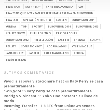
TELECINCO
KATY PERRY
CHRISTINA AGUILERA
GAY
TRAVESTIS QUE INTENTAN REPRESENTAR A ESPAÑA EN EUROVISIÓN
TRAVESTI
OPERACIÓN TRIUNFO
LOREEN
EUROVISION 2011
YURENA
TOP
SPOTIFY
EUROVISION 2014
EUROVISION 2013
REALITY SHOW
RUTH LORENZO
PASTORA SOLER
EUROVISION 2012
PRESELECCIÓN
LAST FM
CHENOA
SORAYA
REALITY
SONIA MONROY
ACORRALADOS
KYLIE MINOGUE
LANA DEL REY
LASTFM
ERICA MAGDALENO
REBECA
BELÉN ESTEBAN
ÚLTIMOS COMENTARIOS
Vivod iz zapoya v stacionare_hsEt
en
Katy Perry se casa
prematuramente
1win_ydol
en
Katy Perry se casa prematuramente
Rodrigo S. Vincent
en
Yoko Ono presenta su línea de
moda
Incoming Transfer - 1.8 BTC from unknown sender.