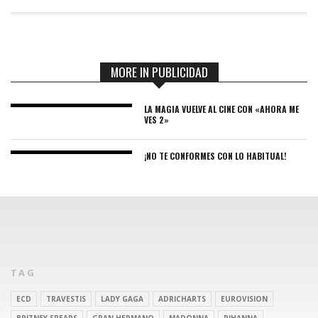
MORE IN PUBLICIDAD
LA MAGIA VUELVE AL CINE CON «AHORA ME
VES 2»
¡NO TE CONFORMES CON LO HABITUAL!
TAG
ECD
TRAVESTIS
LADY GAGA
ADRICHARTS
EUROVISION
BRITNEY SPEARS
GRAN HERMANO
MADONNA
RIHANNA