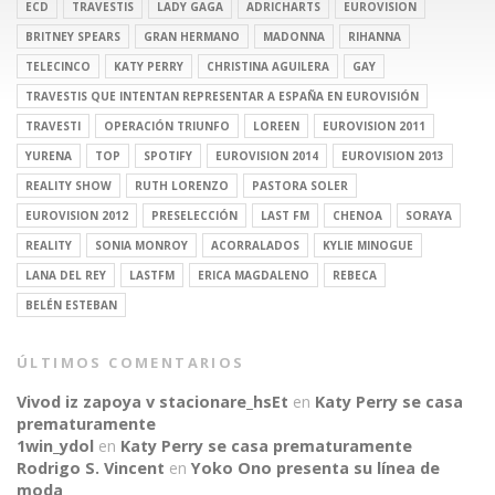
ECD
TRAVESTIS
LADY GAGA
ADRICHARTS
EUROVISION
BRITNEY SPEARS
GRAN HERMANO
MADONNA
RIHANNA
TELECINCO
KATY PERRY
CHRISTINA AGUILERA
GAY
TRAVESTIS QUE INTENTAN REPRESENTAR A ESPAÑA EN EUROVISIÓN
TRAVESTI
OPERACIÓN TRIUNFO
LOREEN
EUROVISION 2011
YURENA
TOP
SPOTIFY
EUROVISION 2014
EUROVISION 2013
REALITY SHOW
RUTH LORENZO
PASTORA SOLER
EUROVISION 2012
PRESELECCIÓN
LAST FM
CHENOA
SORAYA
REALITY
SONIA MONROY
ACORRALADOS
KYLIE MINOGUE
LANA DEL REY
LASTFM
ERICA MAGDALENO
REBECA
BELÉN ESTEBAN
ÚLTIMOS COMENTARIOS
Vivod iz zapoya v stacionare_hsEt
en
Katy Perry se casa
prematuramente
1win_ydol
en
Katy Perry se casa prematuramente
Rodrigo S. Vincent
en
Yoko Ono presenta su línea de
moda