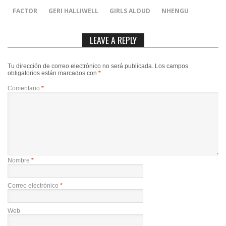
FACTOR
GERI HALLIWELL
GIRLS ALOUD
NHENGU
LEAVE A REPLY
Tu dirección de correo electrónico no será publicada.
Los campos
obligatorios están marcados con
*
Comentario
*
Nombre
*
Correo electrónico
*
Web