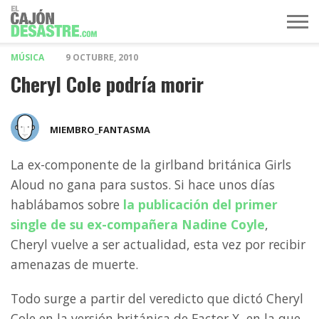
MÚSICA
9 OCTUBRE, 2010
MÚSICA
TELEVISIÓN
POLÍTICA
ACTUALIDAD
EUROVISIÓN
Cheryl Cole podría morir
MIEMBRO_FANTASMA
La ex-componente de la girlband británica Girls
Aloud no gana para sustos. Si hace unos días
hablábamos sobre
la publicación del primer
single de su ex-compañera Nadine Coyle
,
Cheryl vuelve a ser actualidad, esta vez por recibir
amenazas de muerte.
Todo surge a partir del veredicto que dictó Cheryl
Cole en la versión británica de Factor X, en la que