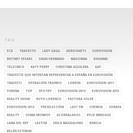
TAG
ECD
TRAVESTIS
LADY GAGA
ADRICHARTS
EUROVISION
BRITNEY SPEARS
GRAN HERMANO
MADONNA
RIHANNA
TELECINCO
KATY PERRY
CHRISTINA AGUILERA
GAY
TRAVESTIS QUE INTENTAN REPRESENTAR A ESPAÑA EN EUROVISIÓN
TRAVESTI
OPERACIÓN TRIUNFO
LOREEN
EUROVISION 2011
YURENA
TOP
SPOTIFY
EUROVISION 2014
EUROVISION 2013
REALITY SHOW
RUTH LORENZO
PASTORA SOLER
EUROVISION 2012
PRESELECCIÓN
LAST FM
CHENOA
SORAYA
REALITY
SONIA MONROY
ACORRALADOS
KYLIE MINOGUE
LANA DEL REY
LASTFM
ERICA MAGDALENO
REBECA
BELÉN ESTEBAN