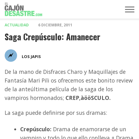
ACTUALIDAD
6 DICIEMBRE, 2011
MÚSICA
TELEVISIÓN
POLÍTICA
ACTUALIDAD
EUROVISIÓN
Saga Crepúsculo: Amanecer
LOS JAPIS
De la mano de Disfraces Charo y Maquillajes de
Fantasía Mari Pili os ofrecemos este bonito review
de la anteúltima película de la saga de los
vampiros hormonados;
CREP‚àööSCULO.
La saga puede definirse por sus dramas:
Crepúsculo:
Drama de enamorarse de un
vampiro y todo lo que ello conlleva + Drama