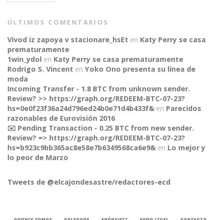
ÚLTIMOS COMENTARIOS
Vivod iz zapoya v stacionare_hsEt
en
Katy Perry se casa
prematuramente
1win_ydol
en
Katy Perry se casa prematuramente
Rodrigo S. Vincent
en
Yoko Ono presenta su línea de
moda
Incoming Transfer - 1.8 BTC from unknown sender.
Review? >> https://graph.org/REDEEM-BTC-07-23?
hs=0e0f23f36a24d796ed24b0e71d4b433f&
en
Parecidos
razonables de Eurovisión 2016
✉️ Pending Transaction - 0.25 BTC from new sender.
Review? => https://graph.org/REDEEM-BTC-07-23?
CONNECT
hs=b923c9bb365ac8e58e7b6349568ca6e9&
en
Lo mejor y
lo peor de Marzo
Tweets de @elcajondesastre/redactores-ecd