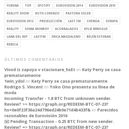
YURENA
TOP
SPOTIFY
EUROVISION 2014
EUROVISION 2013
REALITY SHOW
RUTH LORENZO
PASTORA SOLER
EUROVISION 2012
PRESELECCIÓN
LAST FM
CHENOA
SORAYA
REALITY
SONIA MONROY
ACORRALADOS
KYLIE MINOGUE
LANA DEL REY
LASTFM
ERICA MAGDALENO
BELÉN ESTEBAN
REBECA
ÚLTIMOS COMENTARIOS
Vivod iz zapoya v stacionare_hsEt
en
Katy Perry se casa
prematuramente
1win_ydol
en
Katy Perry se casa prematuramente
Rodrigo S. Vincent
en
Yoko Ono presenta su línea de
moda
Incoming Transfer - 1.8 BTC from unknown sender.
Review? >> https://graph.org/REDEEM-BTC-07-23?
hs=0e0f23f36a24d796ed24b0e71d4b433f&
en
Parecidos
razonables de Eurovisión 2016
✉️ Pending Transaction - 0.25 BTC from new sender.
Review? => https://graph.org/REDEEM-BTC-07-23?