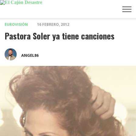
EUROVISIÓN
16 FEBRERO, 2012
MÚSICA
TELEVISIÓN
POLÍTICA
ACTUALIDAD
EUROVISIÓN
Pastora Soler ya tiene canciones
ANGEL86