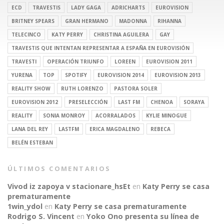
ECD
TRAVESTIS
LADY GAGA
ADRICHARTS
EUROVISION
BRITNEY SPEARS
GRAN HERMANO
MADONNA
RIHANNA
TELECINCO
KATY PERRY
CHRISTINA AGUILERA
GAY
TRAVESTIS QUE INTENTAN REPRESENTAR A ESPAÑA EN EUROVISIÓN
TRAVESTI
OPERACIÓN TRIUNFO
LOREEN
EUROVISION 2011
YURENA
TOP
SPOTIFY
EUROVISION 2014
EUROVISION 2013
REALITY SHOW
RUTH LORENZO
PASTORA SOLER
EUROVISION 2012
PRESELECCIÓN
LAST FM
CHENOA
SORAYA
REALITY
SONIA MONROY
ACORRALADOS
KYLIE MINOGUE
LANA DEL REY
LASTFM
ERICA MAGDALENO
REBECA
BELÉN ESTEBAN
ÚLTIMOS COMENTARIOS
Vivod iz zapoya v stacionare_hsEt
en
Katy Perry se casa
prematuramente
1win_ydol
en
Katy Perry se casa prematuramente
Rodrigo S. Vincent
en
Yoko Ono presenta su línea de