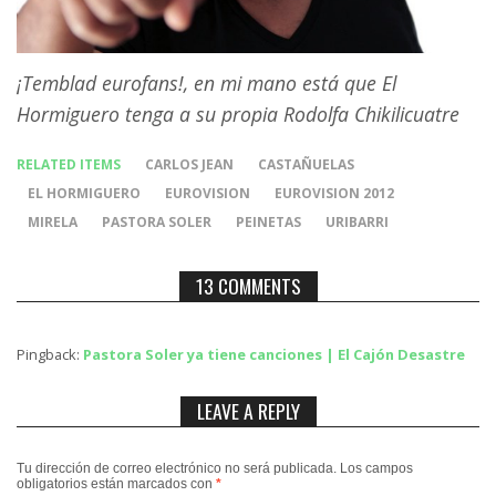
¡Temblad eurofans!, en mi mano está que El
Hormiguero tenga a su propia Rodolfa Chikilicuatre
RELATED ITEMS
CARLOS JEAN
CASTAÑUELAS
EL HORMIGUERO
EUROVISION
EUROVISION 2012
MIRELA
PASTORA SOLER
PEINETAS
URIBARRI
13 COMMENTS
Pingback:
Pastora Soler ya tiene canciones | El Cajón Desastre
LEAVE A REPLY
Tu dirección de correo electrónico no será publicada.
Los campos
obligatorios están marcados con
*