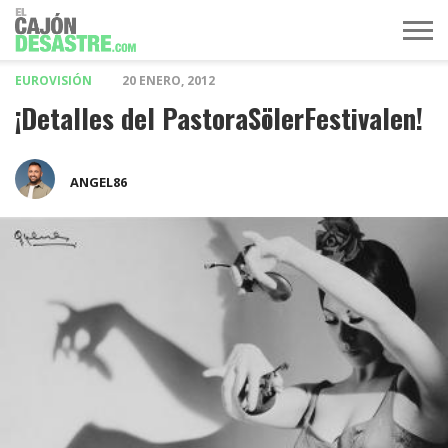
EUROVISIÓN
20 ENERO, 2012
MÚSICA
TELEVISIÓN
POLÍTICA
ACTUALIDAD
EUROVISIÓN
¡Detalles del PastoraSölerFestivalen!
ANGEL86