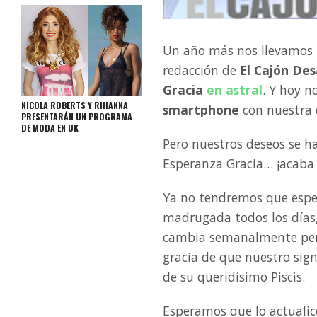
Un año más nos llevamos u
redacción de
El Cajón Des
Gracia
en astral
. Y hoy 
NICOLA ROBERTS Y RIHANNA
smartphone
con nuestra 
PRESENTARÁN UN PROGRAMA
DE MODA EN UK
Pero nuestros deseos se h
Esperanza Gracia… ¡acaba 
Ya no tendremos que esper
madrugada todos los días,
cambia semanalmente per
gracia
de que nuestro sign
de su queridísimo Piscis.
Esperamos que lo actualic