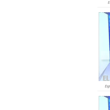
E
Esp