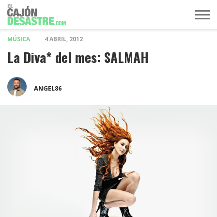
MÚSICA
4 ABRIL, 2012
MÚSICA
TELEVISIÓN
POLÍTICA
ACTUALIDAD
EUROVISIÓN
La Diva* del mes: SALMAH
ANGEL86