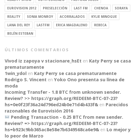
EUROVISION 2012
PRESELECCIÓN
LAST FM
CHENOA
SORAYA
REALITY
SONIA MONROY
ACORRALADOS
KYLIE MINOGUE
LANA DEL REY
LASTFM
ERICA MAGDALENO
REBECA
BELÉN ESTEBAN
ÚLTIMOS COMENTARIOS
Vivod iz zapoya v stacionare_hsEt
en
Katy Perry se casa
prematuramente
1win_ydol
en
Katy Perry se casa prematuramente
Rodrigo S. Vincent
en
Yoko Ono presenta su línea de
moda
Incoming Transfer - 1.8 BTC from unknown sender.
Review? >> https://graph.org/REDEEM-BTC-07-23?
hs=0e0f23f36a24d796ed24b0e71d4b433f&
en
Parecidos
razonables de Eurovisión 2016
Pending Transaction - 0.25 BTC from new sender.
Review? => https://graph.org/REDEEM-BTC-07-23?
CONNECT
hs=b923c9bb365ac8e58e7b6349568ca6e9&
en
Lo mejor y
lo peor de Marzo