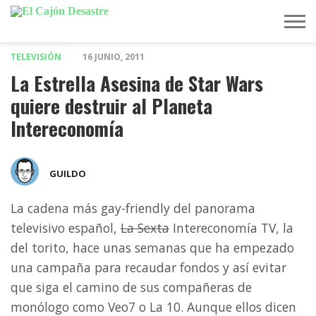
TELEVISIÓN
16 JUNIO, 2011
MÚSICA
TELEVISIÓN
POLÍTICA
ACTUALIDAD
EUROVISIÓN
La Estrella Asesina de Star Wars
quiere destruir al Planeta
Intereconomía
GUILDO
La cadena más gay-friendly del panorama
televisivo español,
La Sexta
Intereconomía TV, la
del torito, hace unas semanas que ha empezado
una campaña para recaudar fondos y así evitar
que siga el camino de sus compañeras de
monólogo como Veo7 o La 10. Aunque ellos dicen