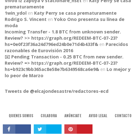
Vivod iz zapoya v stacionare_hsEt
en
Katy Perry se casa
prematuramente
1win_ydol
en
Katy Perry se casa prematuramente
Rodrigo S. Vincent
en
Yoko Ono presenta su línea de
moda
Incoming Transfer - 1.8 BTC from unknown sender.
Review? >> https://graph.org/REDEEM-BTC-07-23?
hs=0e0f23f36a24d796ed24b0e71d4b433f&
en
Parecidos
razonables de Eurovisión 2016
✉️ Pending Transaction - 0.25 BTC from new sender.
Review? => https://graph.org/REDEEM-BTC-07-23?
CONNECT
hs=b923c9bb365ac8e58e7b6349568ca6e9&
en
Lo mejor y
lo peor de Marzo
Tweets de @elcajondesastre/redactores-ecd
QUIENES SOMOS
COLABORA
ANÚNCIATE
AVISO LEGAL
CONTACTO
© 2015, El Cajón Desastre.