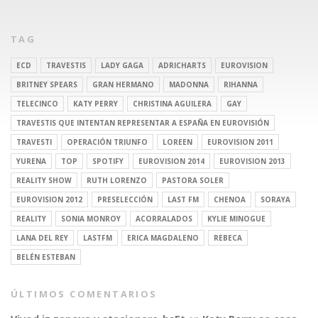
TAG
ECD
TRAVESTIS
LADY GAGA
ADRICHARTS
EUROVISION
BRITNEY SPEARS
GRAN HERMANO
MADONNA
RIHANNA
TELECINCO
KATY PERRY
CHRISTINA AGUILERA
GAY
TRAVESTIS QUE INTENTAN REPRESENTAR A ESPAÑA EN EUROVISIÓN
TRAVESTI
OPERACIÓN TRIUNFO
LOREEN
EUROVISION 2011
YURENA
TOP
SPOTIFY
EUROVISION 2014
EUROVISION 2013
REALITY SHOW
RUTH LORENZO
PASTORA SOLER
EUROVISION 2012
PRESELECCIÓN
LAST FM
CHENOA
SORAYA
REALITY
SONIA MONROY
ACORRALADOS
KYLIE MINOGUE
LANA DEL REY
LASTFM
ERICA MAGDALENO
REBECA
BELÉN ESTEBAN
ÚLTIMOS COMENTARIOS