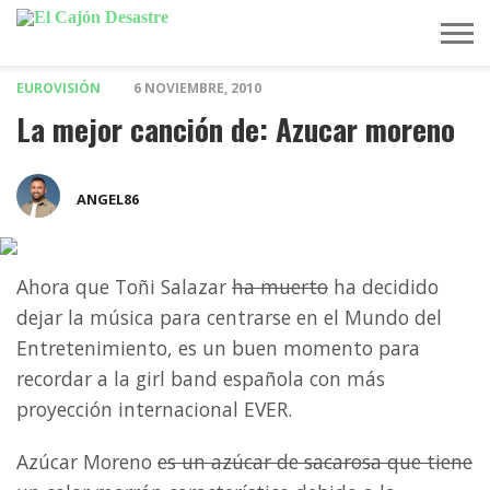
EUROVISIÓN
6 NOVIEMBRE, 2010
MÚSICA
TELEVISIÓN
POLÍTICA
ACTUALIDAD
EUROVISIÓN
La mejor canción de: Azucar moreno
ANGEL86
Ahora que Toñi Salazar
ha muerto
ha decidido
dejar la música para centrarse en el Mundo del
Entretenimiento, es un buen momento para
recordar a la girl band española con más
proyección internacional EVER.
Azúcar Moreno
es un azúcar de sacarosa que tiene