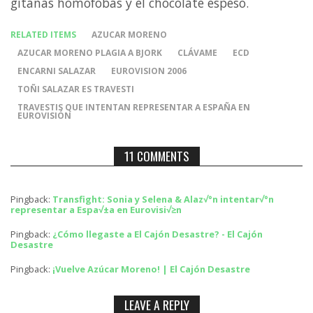
gitanas homófobas y el chocolate espeso.
RELATED ITEMS
AZUCAR MORENO
AZUCAR MORENO PLAGIA A BJORK
CLÁVAME
ECD
ENCARNI SALAZAR
EUROVISION 2006
TOÑI SALAZAR ES TRAVESTI
TRAVESTIS QUE INTENTAN REPRESENTAR A ESPAÑA EN
EUROVISIÓN
11 COMMENTS
Pingback:
Transfight: Sonia y Selena & Alaz√°n intentar√°n
representar a Espa√±a en Eurovisi√≥n
Pingback:
¿Cómo llegaste a El Cajón Desastre? - El Cajón
Desastre
Pingback:
¡Vuelve Azúcar Moreno! | El Cajón Desastre
LEAVE A REPLY