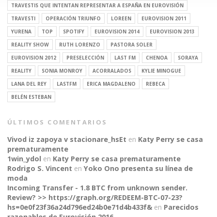
TRAVESTIS QUE INTENTAN REPRESENTAR A ESPAÑA EN EUROVISIÓN
TRAVESTI
OPERACIÓN TRIUNFO
LOREEN
EUROVISION 2011
YURENA
TOP
SPOTIFY
EUROVISION 2014
EUROVISION 2013
REALITY SHOW
RUTH LORENZO
PASTORA SOLER
EUROVISION 2012
PRESELECCIÓN
LAST FM
CHENOA
SORAYA
REALITY
SONIA MONROY
ACORRALADOS
KYLIE MINOGUE
LANA DEL REY
LASTFM
ERICA MAGDALENO
REBECA
BELÉN ESTEBAN
ÚLTIMOS COMENTARIOS
Vivod iz zapoya v stacionare_hsEt
en
Katy Perry se casa
prematuramente
1win_ydol
en
Katy Perry se casa prematuramente
Rodrigo S. Vincent
en
Yoko Ono presenta su línea de
moda
Incoming Transfer - 1.8 BTC from unknown sender.
Review? >> https://graph.org/REDEEM-BTC-07-23?
hs=0e0f23f36a24d796ed24b0e71d4b433f&
en
Parecidos
razonables de Eurovisión 2016