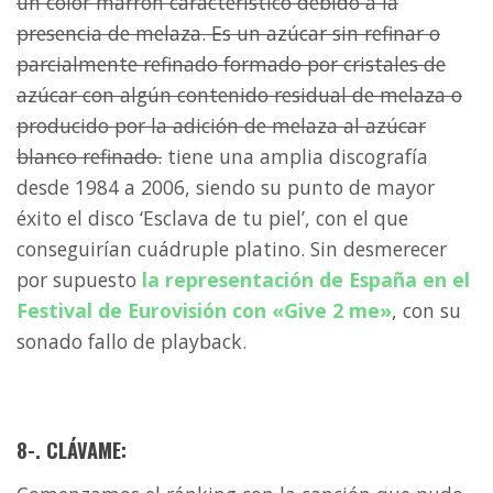
un color marrón característico debido a la
presencia de melaza. Es un azúcar sin refinar o
parcialmente refinado formado por cristales de
azúcar con algún contenido residual de melaza o
producido por la adición de melaza al azúcar
blanco refinado.
tiene una amplia discografía
desde 1984 a 2006, siendo su punto de mayor
éxito el disco ‘Esclava de tu piel’, con el que
conseguirían cuádruple platino. Sin desmerecer
por supuesto
la representación de España en el
Festival de Eurovisión con «Give 2 me»
, con su
sonado fallo de playback.
8-. CLÁVAME: