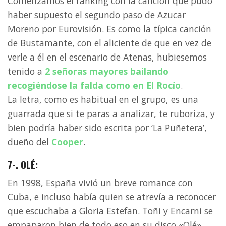
Comenzamos el ránking con la canción que pudo
haber supuesto el segundo paso de Azucar
Moreno por Eurovisión. Es como la típica canción
de Bustamante, con el aliciente de que en vez de
verle a él en el escenario de Atenas, hubiesemos
tenido a
2 señoras mayores bailando
recogiéndose la falda como en El Rocío
.
La letra, como es habitual en el grupo, es una
guarrada que si te paras a analizar, te ruboriza, y
bien podría haber sido escrita por ‘La Puñetera’,
dueño del
Cooper
.
7-. OLÉ:
En 1998, España vivió un breve romance con
Cuba, e incluso había quien se atrevía a reconocer
que escuchaba a Gloria Estefan. Toñi y Encarni se
empaparon bien de todo eso en su disco «Olé»,