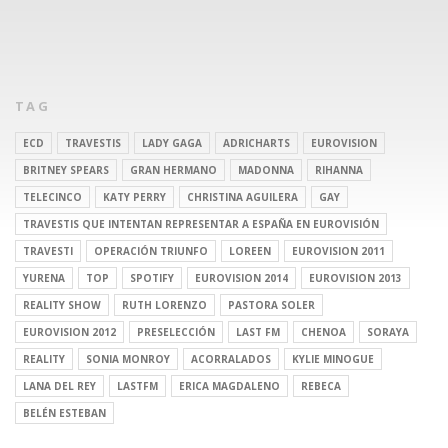
TAG
ECD
TRAVESTIS
LADY GAGA
ADRICHARTS
EUROVISION
BRITNEY SPEARS
GRAN HERMANO
MADONNA
RIHANNA
TELECINCO
KATY PERRY
CHRISTINA AGUILERA
GAY
TRAVESTIS QUE INTENTAN REPRESENTAR A ESPAÑA EN EUROVISIÓN
TRAVESTI
OPERACIÓN TRIUNFO
LOREEN
EUROVISION 2011
YURENA
TOP
SPOTIFY
EUROVISION 2014
EUROVISION 2013
REALITY SHOW
RUTH LORENZO
PASTORA SOLER
EUROVISION 2012
PRESELECCIÓN
LAST FM
CHENOA
SORAYA
REALITY
SONIA MONROY
ACORRALADOS
KYLIE MINOGUE
LANA DEL REY
LASTFM
ERICA MAGDALENO
REBECA
BELÉN ESTEBAN