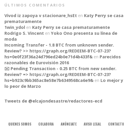
ÚLTIMOS COMENTARIOS
Vivod iz zapoya v stacionare_hsEt
en
Katy Perry se casa
prematuramente
1win_ydol
en
Katy Perry se casa prematuramente
Rodrigo S. Vincent
en
Yoko Ono presenta su línea de
moda
Incoming Transfer - 1.8 BTC from unknown sender.
Review? >> https://graph.org/REDEEM-BTC-07-23?
hs=0e0f23f36a24d796ed24b0e71d4b433f&
en
Parecidos
razonables de Eurovisión 2016
✉️ Pending Transaction - 0.25 BTC from new sender.
Review? => https://graph.org/REDEEM-BTC-07-23?
hs=b923c9bb365ac8e58e7b6349568ca6e9&
en
Lo mejor y
CONNECT
lo peor de Marzo
Tweets de @elcajondesastre/redactores-ecd
QUIENES SOMOS
COLABORA
ANÚNCIATE
AVISO LEGAL
CONTACTO