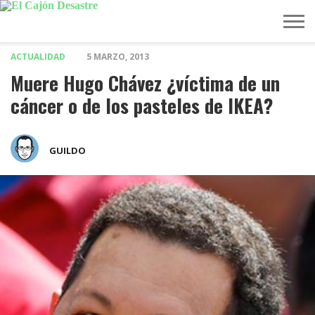
ACTUALIDAD
5 MARZO, 2013
MÚSICA
TELEVISIÓN
POLÍTICA
ACTUALIDAD
EUROVISIÓN
Muere Hugo Chávez ¿víctima de un
cáncer o de los pasteles de IKEA?
GUILDO