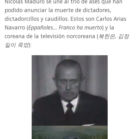
Nicolás Maduro se une al trío de ases que han
podido anunciar la muerte de dictadores,
dictadorcillos y caudillos. Estos son Carlos Arias
Navarro (
Eppañoles… Franco ha muerto
) y la
coreana de la televisión norcoreana (
북한은, 김정
일이 죽었
):