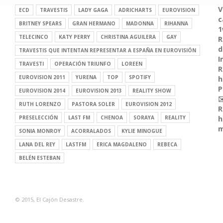
V
ECD
TRAVESTIS
LADY GAGA
ADRICHARTS
EUROVISION
c
BRITNEY SPEARS
GRAN HERMANO
MADONNA
RIHANNA
1
TELECINCO
KATY PERRY
CHRISTINA AGUILERA
GAY
R
d
TRAVESTIS QUE INTENTAN REPRESENTAR A ESPAÑA EN EUROVISIÓN
I
TRAVESTI
OPERACIÓN TRIUNFO
LOREEN
R
EUROVISION 2011
YURENA
TOP
SPOTIFY
h
P
EUROVISION 2014
EUROVISION 2013
REALITY SHOW
✉
RUTH LORENZO
PASTORA SOLER
EUROVISION 2012
R
PRESELECCIÓN
LAST FM
CHENOA
SORAYA
REALITY
h
m
SONIA MONROY
ACORRALADOS
KYLIE MINOGUE
LANA DEL REY
LASTFM
ERICA MAGDALENO
REBECA
BELÉN ESTEBAN
© 2015, El Cajón Desastre.