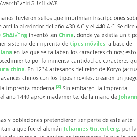
/watch?v=IriGUz1L4W8
manos tuvieron sellos que imprimían inscripciones sob
 arcilla alrededor del año 430 A.C y el 440 A.C. Se dice
 Sh∆í√¨ng
inventó ,en
China
, donde ya existía un tip
imer sistema de imprenta de
tipos móviles
, a base de
elana
en las que se tallaban los caracteres chinos; esto
ocedimiento por la inmensa cantidad de caracteres q
tura china
. En 1234 artesanos del reino de Koryo (actu
 avances chinos con los tipos móviles, crearon un jueg
[3]
a la imprenta moderna.
Sin embargo, la imprenta
 el año 1440 aproximadamente, de la mano de
Johann
s y poblaciones pretendieron ser parte de este arte;
ntan a que fue el alemán
Johannes Gutenberg
, por la
ativa de unirse a un equipo de impresores, lo que lo ap