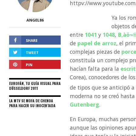
httpv://www.youtube.com
Ya los ro
ANGEL86
objetos de
entre
1041
y
1048
,
B‚àö¬®
SHARE
de
papel de arroz
, el pr
complejas piezas de
porc
TWEET
constituía un complejo pr
PIN
hacían falta para la
escri
Corea), conocedores de los
EUROFÁN, TU GUÍA VISUAL PARA
de tipos que se anticipó 
DÜSSELDORF 2011
moderna no se creó hasta
LA MTV SE MOFA DE CHENOA
Gutenberg
.
PARA HACER SU INOCENTADA
En Europa, muchas persona
aunque las opiniones apu
ideas que tenía y la inici