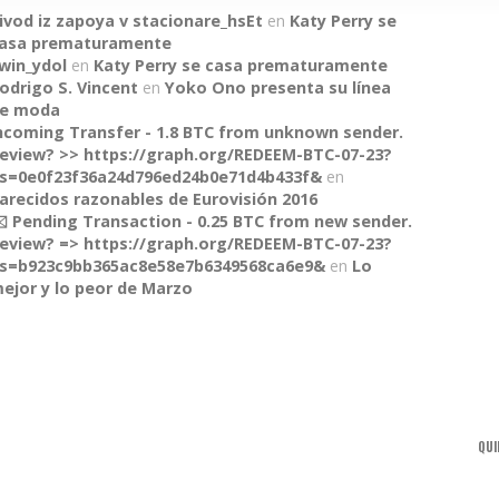
ivod iz zapoya v stacionare_hsEt
en
Katy Perry se
asa prematuramente
win_ydol
en
Katy Perry se casa prematuramente
odrigo S. Vincent
en
Yoko Ono presenta su línea
e moda
ncoming Transfer - 1.8 BTC from unknown sender.
eview? >> https://graph.org/REDEEM-BTC-07-23?
s=0e0f23f36a24d796ed24b0e71d4b433f&
en
arecidos razonables de Eurovisión 2016
️ Pending Transaction - 0.25 BTC from new sender.
eview? => https://graph.org/REDEEM-BTC-07-23?
s=b923c9bb365ac8e58e7b6349568ca6e9&
en
Lo
ejor y lo peor de Marzo
QUI