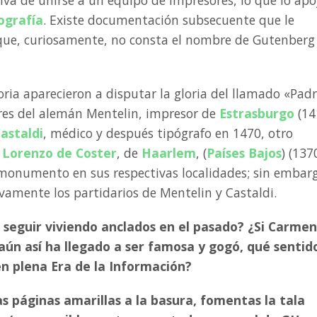
ografía
. Existe documentación subsecuente que le
que, curiosamente, no consta el nombre de Gutenberg
oria aparecieron a disputar la gloria del llamado «Pad
res del alemán Mentelin, impresor de
Estrasburgo
(14
Castaldi
, médico y después tipógrafo en 1470, otro
,
Lorenzo de Coster
, de
Haarlem
, (
Países Bajos
) (137
monumento en sus respectivas localidades; sin embar
tivamente los partidarios de Mentelin y Castaldi.
 seguir viviendo anclados en el pasado? ¿Si Carmen
 aún así ha llegado a ser famosa y gogó, qué sentid
n plena Era de la Información?
as páginas amarillas a la basura, fomentas la tala