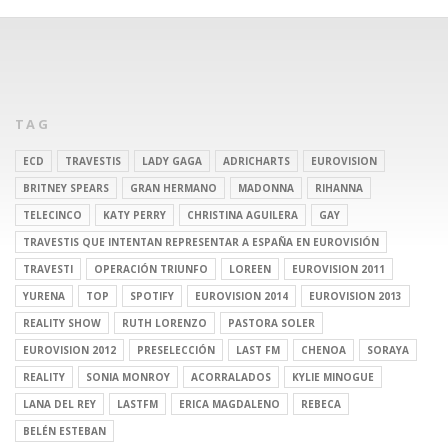
TAG
ECD
TRAVESTIS
LADY GAGA
ADRICHARTS
EUROVISION
BRITNEY SPEARS
GRAN HERMANO
MADONNA
RIHANNA
TELECINCO
KATY PERRY
CHRISTINA AGUILERA
GAY
TRAVESTIS QUE INTENTAN REPRESENTAR A ESPAÑA EN EUROVISIÓN
TRAVESTI
OPERACIÓN TRIUNFO
LOREEN
EUROVISION 2011
YURENA
TOP
SPOTIFY
EUROVISION 2014
EUROVISION 2013
REALITY SHOW
RUTH LORENZO
PASTORA SOLER
EUROVISION 2012
PRESELECCIÓN
LAST FM
CHENOA
SORAYA
REALITY
SONIA MONROY
ACORRALADOS
KYLIE MINOGUE
LANA DEL REY
LASTFM
ERICA MAGDALENO
REBECA
BELÉN ESTEBAN