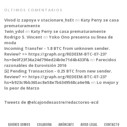
ÚLTIMOS COMENTARIOS
Vivod iz zapoya v stacionare_hsEt
en
Katy Perry se casa
prematuramente
1win_ydol
en
Katy Perry se casa prematuramente
Rodrigo S. Vincent
en
Yoko Ono presenta su línea de
moda
Incoming Transfer - 1.8 BTC from unknown sender.
Review? >> https://graph.org/REDEEM-BTC-07-23?
hs=0e0f23f36a24d796ed24b0e71d4b433f&
en
Parecidos
razonables de Eurovisión 2016
✉️ Pending Transaction - 0.25 BTC from new sender.
Review? => https://graph.org/REDEEM-BTC-07-23?
CONNECT
hs=b923c9bb365ac8e58e7b6349568ca6e9&
en
Lo mejor y
lo peor de Marzo
Tweets de @elcajondesastre/redactores-ecd
QUIENES SOMOS
COLABORA
ANÚNCIATE
AVISO LEGAL
CONTACTO