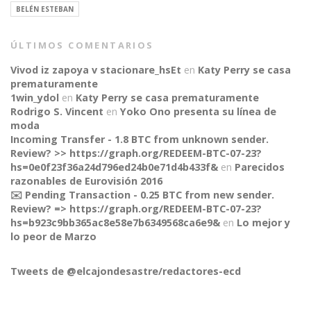
BELÉN ESTEBAN
ÚLTIMOS COMENTARIOS
Vivod iz zapoya v stacionare_hsEt
en
Katy Perry se casa
prematuramente
1win_ydol
en
Katy Perry se casa prematuramente
Rodrigo S. Vincent
en
Yoko Ono presenta su línea de
moda
Incoming Transfer - 1.8 BTC from unknown sender.
Review? >> https://graph.org/REDEEM-BTC-07-23?
hs=0e0f23f36a24d796ed24b0e71d4b433f&
en
Parecidos
razonables de Eurovisión 2016
✉️ Pending Transaction - 0.25 BTC from new sender.
Review? => https://graph.org/REDEEM-BTC-07-23?
CONNECT
hs=b923c9bb365ac8e58e7b6349568ca6e9&
en
Lo mejor y
lo peor de Marzo
Tweets de @elcajondesastre/redactores-ecd