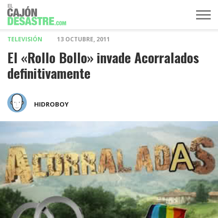
TELEVISIÓN
13 OCTUBRE, 2011
MÚSICA
TELEVISIÓN
POLÍTICA
ACTUALIDAD
EUROVISIÓN
El «Rollo Bollo» invade Acorralados
definitivamente
HIDROBOY