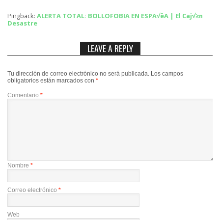
Pingback:
ALERTA TOTAL: BOLLOFOBIA EN ESPA√ëA | El Caj√≥n
Desastre
LEAVE A REPLY
Tu dirección de correo electrónico no será publicada.
Los campos
obligatorios están marcados con
*
Comentario
*
Nombre
*
Correo electrónico
*
Web