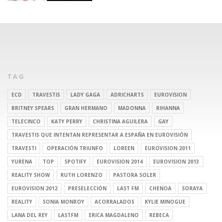
TAG
ECD
TRAVESTIS
LADY GAGA
ADRICHARTS
EUROVISION
BRITNEY SPEARS
GRAN HERMANO
MADONNA
RIHANNA
TELECINCO
KATY PERRY
CHRISTINA AGUILERA
GAY
TRAVESTIS QUE INTENTAN REPRESENTAR A ESPAÑA EN EUROVISIÓN
TRAVESTI
OPERACIÓN TRIUNFO
LOREEN
EUROVISION 2011
YURENA
TOP
SPOTIFY
EUROVISION 2014
EUROVISION 2013
REALITY SHOW
RUTH LORENZO
PASTORA SOLER
EUROVISION 2012
PRESELECCIÓN
LAST FM
CHENOA
SORAYA
REALITY
SONIA MONROY
ACORRALADOS
KYLIE MINOGUE
LANA DEL REY
LASTFM
ERICA MAGDALENO
REBECA