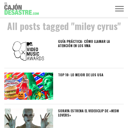
All posts tagged "miley cyrus"
MÚSICA
TELEVISIÓN
POLÍTICA
ACTUALIDAD
EUROVISIÓN
GUÍA PRÁCTICA: CÓMO LLAMAR LA
ATENCIÓN EN LOS VMA
TOP 10: LO MEJOR DE LOS USA
SORAYA ESTRENA EL VIDEOCLIP DE «NEON
LOVERS»