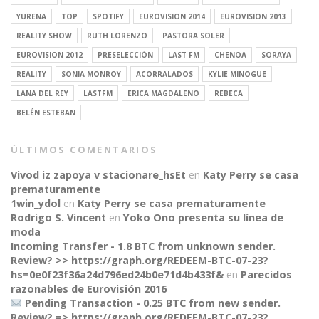
YURENA
TOP
SPOTIFY
EUROVISION 2014
EUROVISION 2013
REALITY SHOW
RUTH LORENZO
PASTORA SOLER
EUROVISION 2012
PRESELECCIÓN
LAST FM
CHENOA
SORAYA
REALITY
SONIA MONROY
ACORRALADOS
KYLIE MINOGUE
LANA DEL REY
LASTFM
ERICA MAGDALENO
REBECA
BELÉN ESTEBAN
ÚLTIMOS COMENTARIOS
Vivod iz zapoya v stacionare_hsEt
en
Katy Perry se casa
prematuramente
1win_ydol
en
Katy Perry se casa prematuramente
Rodrigo S. Vincent
en
Yoko Ono presenta su línea de
moda
Incoming Transfer - 1.8 BTC from unknown sender.
Review? >> https://graph.org/REDEEM-BTC-07-23?
hs=0e0f23f36a24d796ed24b0e71d4b433f&
en
Parecidos
razonables de Eurovisión 2016
Pending Transaction - 0.25 BTC from new sender.
Review? => https://graph.org/REDEEM-BTC-07-23?