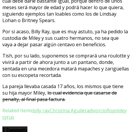
cual debe darle bastante igual, porque dentro de unos
meses será mayor de edad y podrá hacer lo que quiera,
siguiendo ejemplos tan loables como los de Lindsay
Lohan o Britney Spears.
Por si acaso, Billy Ray, que es muy astuto, ya ha pedido la
custodia de Miley y sus cuatro hermanos, no sea que
vaya a dejar pasar algún centavo en beneficios.
Tish, por su lado, suponemos se comprará una roulotte y
vivirá a partir de ahora junto a un pantano, donde,
sentada en una mecedora matará mapaches y zarigüellas
con su escopeta recortada.
La pareja llevaba casada 17 años, los mismos que tiene
su hija mayor Miley,
lo cual evidencia que casarse de
penalty, al final pasa factura.
Related Items
billy ray
Christina Aguilera
divorcio
flop
miley
cyrus
2 Comments