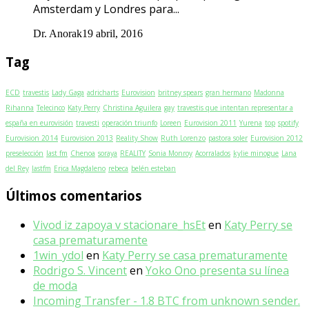
Amsterdam y Londres para...
Dr. Anorak
19 abril, 2016
Tag
ECD
travestis
Lady Gaga
adricharts
Eurovision
britney spears
gran hermano
Madonna
Rihanna
Telecinco
Katy Perry
Christina Aguilera
gay
travestis que intentan representar a
españa en eurovisión
travesti
operación triunfo
Loreen
Eurovision 2011
Yurena
top
spotify
Eurovision 2014
Eurovision 2013
Reality Show
Ruth Lorenzo
pastora soler
Eurovision 2012
preselección
last fm
Chenoa
soraya
REALITY
Sonia Monroy
Acorralados
kylie minogue
Lana
del Rey
lastfm
Erica Magdaleno
rebeca
belén esteban
Últimos comentarios
Vivod iz zapoya v stacionare_hsEt
en
Katy Perry se
casa prematuramente
1win_ydol
en
Katy Perry se casa prematuramente
Rodrigo S. Vincent
en
Yoko Ono presenta su línea
de moda
Incoming Transfer - 1.8 BTC from unknown sender.