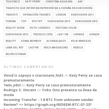
TELECINCO
KATY PERRY
CHRISTINA AGUILERA
GAY
TRAVESTIS QUE INTENTAN REPRESENTAR A ESPAÑA EN EUROVISIÓN
TRAVESTI
OPERACIÓN TRIUNFO
LOREEN
EUROVISION 2011
YURENA
TOP
SPOTIFY
EUROVISION 2014
EUROVISION 2013
REALITY SHOW
RUTH LORENZO
PASTORA SOLER
EUROVISION 2012
PRESELECCIÓN
LAST FM
CHENOA
SORAYA
REALITY
SONIA MONROY
ACORRALADOS
KYLIE MINOGUE
LANA DEL REY
LASTFM
ERICA MAGDALENO
REBECA
BELÉN ESTEBAN
ÚLTIMOS COMENTARIOS
Vivod iz zapoya v stacionare_hsEt
en
Katy Perry se casa
prematuramente
1win_ydol
en
Katy Perry se casa prematuramente
Rodrigo S. Vincent
en
Yoko Ono presenta su línea de
moda
Incoming Transfer - 1.8 BTC from unknown sender.
Review? >> https://graph.org/REDEEM-BTC-07-23?