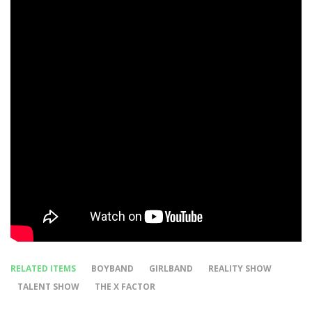
RELATED ITEMS
BOYBAND
GIRLBAND
REALITY SHOW
TALENT SHOW
THE X FACTOR