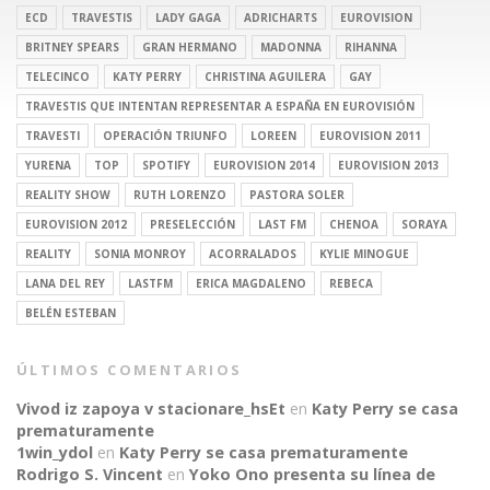
ECD
TRAVESTIS
LADY GAGA
ADRICHARTS
EUROVISION
BRITNEY SPEARS
GRAN HERMANO
MADONNA
RIHANNA
TELECINCO
KATY PERRY
CHRISTINA AGUILERA
GAY
TRAVESTIS QUE INTENTAN REPRESENTAR A ESPAÑA EN EUROVISIÓN
TRAVESTI
OPERACIÓN TRIUNFO
LOREEN
EUROVISION 2011
YURENA
TOP
SPOTIFY
EUROVISION 2014
EUROVISION 2013
REALITY SHOW
RUTH LORENZO
PASTORA SOLER
EUROVISION 2012
PRESELECCIÓN
LAST FM
CHENOA
SORAYA
REALITY
SONIA MONROY
ACORRALADOS
KYLIE MINOGUE
LANA DEL REY
LASTFM
ERICA MAGDALENO
REBECA
BELÉN ESTEBAN
ÚLTIMOS COMENTARIOS
Vivod iz zapoya v stacionare_hsEt
en
Katy Perry se casa
prematuramente
1win_ydol
en
Katy Perry se casa prematuramente
Rodrigo S. Vincent
en
Yoko Ono presenta su línea de