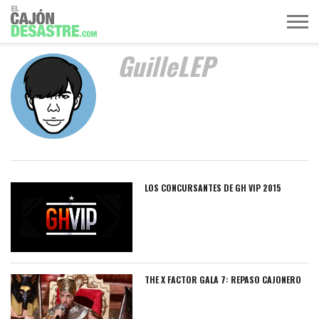
GuilleLEP
MÚSICA
TELEVISIÓN
POLÍTICA
ACTUALIDAD
EUROVISIÓN
LOS CONCURSANTES DE GH VIP 2015
THE X FACTOR GALA 7: REPASO CAJONERO