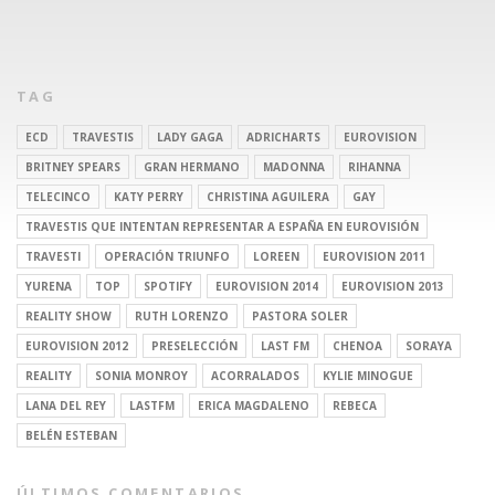
TAG
ECD
TRAVESTIS
LADY GAGA
ADRICHARTS
EUROVISION
BRITNEY SPEARS
GRAN HERMANO
MADONNA
RIHANNA
TELECINCO
KATY PERRY
CHRISTINA AGUILERA
GAY
TRAVESTIS QUE INTENTAN REPRESENTAR A ESPAÑA EN EUROVISIÓN
TRAVESTI
OPERACIÓN TRIUNFO
LOREEN
EUROVISION 2011
YURENA
TOP
SPOTIFY
EUROVISION 2014
EUROVISION 2013
REALITY SHOW
RUTH LORENZO
PASTORA SOLER
EUROVISION 2012
PRESELECCIÓN
LAST FM
CHENOA
SORAYA
REALITY
SONIA MONROY
ACORRALADOS
KYLIE MINOGUE
LANA DEL REY
LASTFM
ERICA MAGDALENO
REBECA
BELÉN ESTEBAN
ÚLTIMOS COMENTARIOS