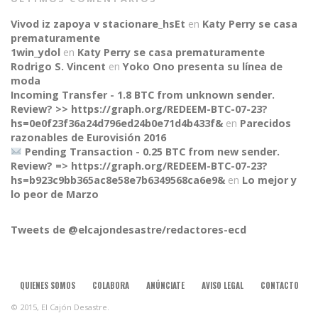
Vivod iz zapoya v stacionare_hsEt
en
Katy Perry se casa
prematuramente
1win_ydol
en
Katy Perry se casa prematuramente
Rodrigo S. Vincent
en
Yoko Ono presenta su línea de
moda
Incoming Transfer - 1.8 BTC from unknown sender.
Review? >> https://graph.org/REDEEM-BTC-07-23?
hs=0e0f23f36a24d796ed24b0e71d4b433f&
en
Parecidos
razonables de Eurovisión 2016
Pending Transaction - 0.25 BTC from new sender.
Review? => https://graph.org/REDEEM-BTC-07-23?
CONNECT
hs=b923c9bb365ac8e58e7b6349568ca6e9&
en
Lo mejor y
lo peor de Marzo
Tweets de @elcajondesastre/redactores-ecd
QUIENES SOMOS
COLABORA
ANÚNCIATE
AVISO LEGAL
CONTACTO
© 2015, El Cajón Desastre.