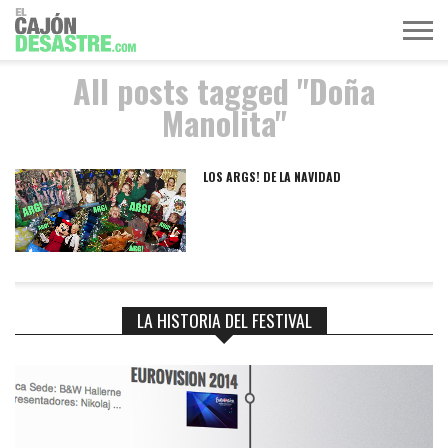
All posts tagged "Doña
MÚSICA
TELEVISIÓN
POLÍTICA
ACTUALIDAD
EUROVISIÓN
Manolita"
LOS ARGS! DE LA NAVIDAD
LA HISTORIA DEL FESTIVAL