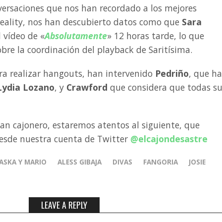
ersaciones que nos han recordado a los mejores
eality, nos han descubierto datos como que
Sara
l vídeo de «
Absolutamente
» 12 horas tarde, lo que
bre la coordinación del playback de Saritísima.
ara realizar hangouts, han intervenido
Pedriño
, que ha
Lydia Lozano
, y
Crawford
que considera que todas s
tan cajonero, estaremos atentos al siguiente, que
sde nuestra cuenta de Twitter
@elcajondesastre
ASKA Y MARIO
ALESS GIBAJA
DIVAS
FANGORIA
JOSIE
LEAVE A REPLY