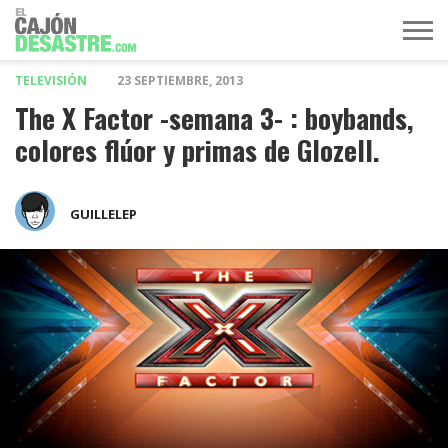
TELEVISIÓN
23 SEPTIEMBRE, 2013
MÚSICA
TELEVISIÓN
POLÍTICA
ACTUALIDAD
EUROVISIÓN
The X Factor -semana 3- : boybands,
colores flúor y primas de Glozell.
GUILLELEP