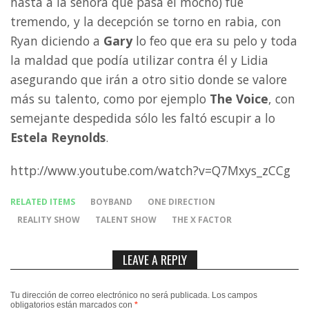
hasta a la señora que pasa el mocho) fue
tremendo, y la decepción se torno en rabia, con
Ryan diciendo a
Gary
lo feo que era su pelo y toda
la maldad que podía utilizar contra él y Lidia
asegurando que irán a otro sitio donde se valore
más su talento, como por ejemplo
The Voice
, con
semejante despedida sólo les faltó escupir a lo
Estela Reynolds
.
http://www.youtube.com/watch?v=Q7Mxys_zCCg
RELATED ITEMS
BOYBAND
ONE DIRECTION
REALITY SHOW
TALENT SHOW
THE X FACTOR
LEAVE A REPLY
Tu dirección de correo electrónico no será publicada.
Los campos
obligatorios están marcados con
*