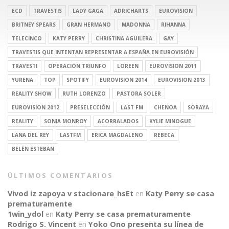
ECD
TRAVESTIS
LADY GAGA
ADRICHARTS
EUROVISION
BRITNEY SPEARS
GRAN HERMANO
MADONNA
RIHANNA
TELECINCO
KATY PERRY
CHRISTINA AGUILERA
GAY
TRAVESTIS QUE INTENTAN REPRESENTAR A ESPAÑA EN EUROVISIÓN
TRAVESTI
OPERACIÓN TRIUNFO
LOREEN
EUROVISION 2011
YURENA
TOP
SPOTIFY
EUROVISION 2014
EUROVISION 2013
REALITY SHOW
RUTH LORENZO
PASTORA SOLER
EUROVISION 2012
PRESELECCIÓN
LAST FM
CHENOA
SORAYA
REALITY
SONIA MONROY
ACORRALADOS
KYLIE MINOGUE
LANA DEL REY
LASTFM
ERICA MAGDALENO
REBECA
BELÉN ESTEBAN
ÚLTIMOS COMENTARIOS
Vivod iz zapoya v stacionare_hsEt
en
Katy Perry se casa
prematuramente
1win_ydol
en
Katy Perry se casa prematuramente
Rodrigo S. Vincent
en
Yoko Ono presenta su línea de