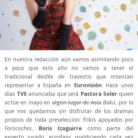
En nuestra redacción aún vamos asimilando poco
a poco que este año no vamos a tener el
tradicional desfile de travestis que intentan
representar a España en
Eurovisión
. Hace unos
días
TVE
anunciaba que será
Pastora Soler
quien
actúe en mayo en
algún lugar de Asia
Bakú
, por lo
que nos quedamos sin disfrutar de los dramas
propios de toda preselección: frikis apoyados por
Forocoches
,
Boris Izaguirre
como parte del
experto jurado, eurofans maldiciendo cada vez