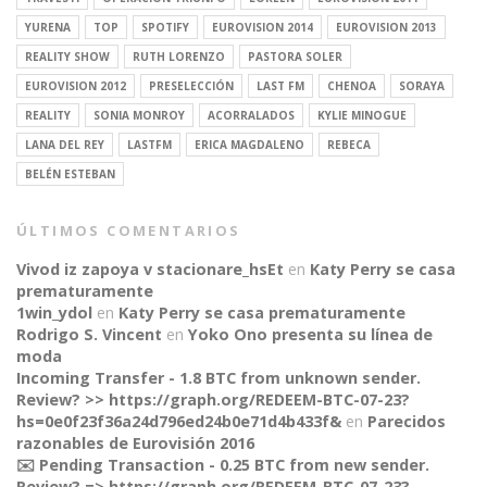
YURENA
TOP
SPOTIFY
EUROVISION 2014
EUROVISION 2013
REALITY SHOW
RUTH LORENZO
PASTORA SOLER
EUROVISION 2012
PRESELECCIÓN
LAST FM
CHENOA
SORAYA
REALITY
SONIA MONROY
ACORRALADOS
KYLIE MINOGUE
LANA DEL REY
LASTFM
ERICA MAGDALENO
REBECA
BELÉN ESTEBAN
ÚLTIMOS COMENTARIOS
Vivod iz zapoya v stacionare_hsEt
en
Katy Perry se casa
prematuramente
1win_ydol
en
Katy Perry se casa prematuramente
Rodrigo S. Vincent
en
Yoko Ono presenta su línea de
moda
Incoming Transfer - 1.8 BTC from unknown sender.
Review? >> https://graph.org/REDEEM-BTC-07-23?
hs=0e0f23f36a24d796ed24b0e71d4b433f&
en
Parecidos
razonables de Eurovisión 2016
✉️ Pending Transaction - 0.25 BTC from new sender.
Review? => https://graph.org/REDEEM-BTC-07-23?