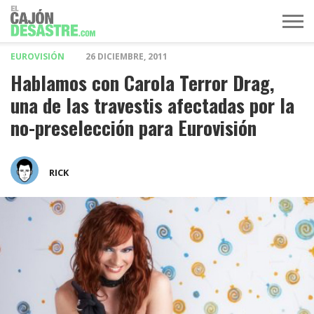
EUROVISIÓN
26 DICIEMBRE, 2011
MÚSICA
TELEVISIÓN
POLÍTICA
ACTUALIDAD
EUROVISIÓN
Hablamos con Carola Terror Drag,
una de las travestis afectadas por la
no-preselección para Eurovisión
RICK