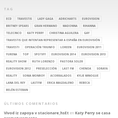
TAG
ECD
TRAVESTIS
LADY GAGA
ADRICHARTS
EUROVISION
BRITNEY SPEARS
GRAN HERMANO
MADONNA
RIHANNA
TELECINCO
KATY PERRY
CHRISTINA AGUILERA
GAY
TRAVESTIS QUE INTENTAN REPRESENTAR A ESPAÑA EN EUROVISIÓN
TRAVESTI
OPERACIÓN TRIUNFO
LOREEN
EUROVISION 2011
YURENA
TOP
SPOTIFY
EUROVISION 2014
EUROVISION 2013
REALITY SHOW
RUTH LORENZO
PASTORA SOLER
EUROVISION 2012
PRESELECCIÓN
LAST FM
CHENOA
SORAYA
REALITY
SONIA MONROY
ACORRALADOS
KYLIE MINOGUE
LANA DEL REY
LASTFM
ERICA MAGDALENO
REBECA
BELÉN ESTEBAN
ÚLTIMOS COMENTARIOS
Vivod iz zapoya v stacionare_hsEt
en
Katy Perry se casa