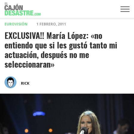
EUROVISIÓN
1 FEBRERO, 2011
MÚSICA
TELEVISIÓN
POLÍTICA
ACTUALIDAD
EUROVISIÓN
EXCLUSIVA!! María López: «no
entiendo que si les gustó tanto mi
actuación, después no me
seleccionaran»
RICK