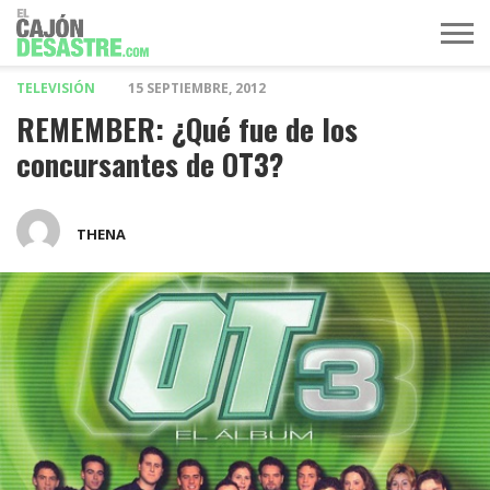
TELEVISIÓN
15 SEPTIEMBRE, 2012
MÚSICA
TELEVISIÓN
POLÍTICA
ACTUALIDAD
EUROVISIÓN
REMEMBER: ¿Qué fue de los
concursantes de OT3?
THENA