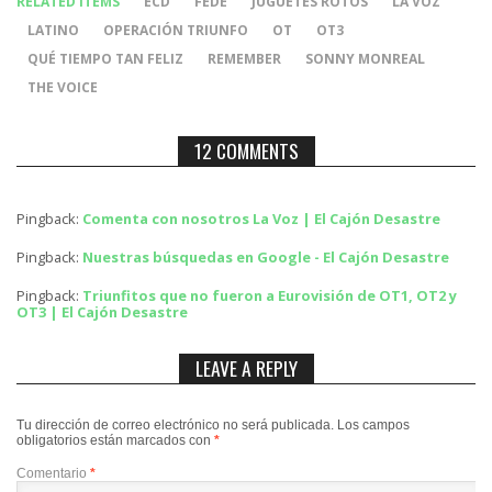
RELATED ITEMS
ECD
FEDE
JUGUETES ROTOS
LA VOZ
LATINO
OPERACIÓN TRIUNFO
OT
OT3
QUÉ TIEMPO TAN FELIZ
REMEMBER
SONNY MONREAL
THE VOICE
12 COMMENTS
Pingback:
Comenta con nosotros La Voz | El Cajón Desastre
Pingback:
Nuestras búsquedas en Google - El Cajón Desastre
Pingback:
Triunfitos que no fueron a Eurovisión de OT1, OT2 y
OT3 | El Cajón Desastre
LEAVE A REPLY
Tu dirección de correo electrónico no será publicada.
Los campos
obligatorios están marcados con
*
Comentario
*