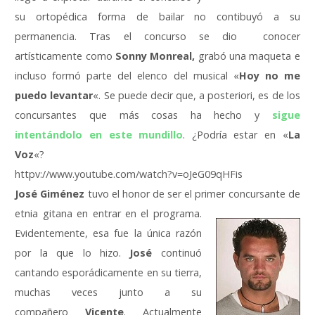
su ortopédica forma de bailar no contibuyó a su
permanencia. Tras el concurso se dio conocer
artísticamente como
Sonny Monreal
,
grabó una maqueta e
incluso formó parte del elenco del musical «
Hoy no me
puedo levantar
«. Se puede decir que, a posteriori, es de los
concursantes que más cosas ha hecho y
sigue
intentándolo en este mundillo
. ¿Podría estar en «
La
Voz
«?
httpv://www.youtube.com/watch?v=oJeG09qHFis
José Giménez
tuvo el honor de ser el primer
concursante de
etnia gitana en entrar en el programa.
Evidentemente, esa fue la única razón
por la que lo hizo.
José
continuó
cantando esporádicamente en su tierra,
muchas veces junto a su
compañero
Vicente
. Actualmente