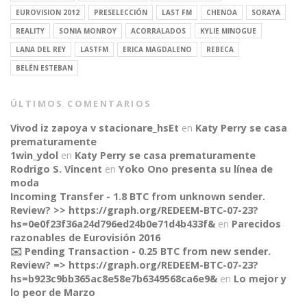
EUROVISION 2012
PRESELECCIÓN
LAST FM
CHENOA
SORAYA
REALITY
SONIA MONROY
ACORRALADOS
KYLIE MINOGUE
LANA DEL REY
LASTFM
ERICA MAGDALENO
REBECA
BELÉN ESTEBAN
ÚLTIMOS COMENTARIOS
Vivod iz zapoya v stacionare_hsEt
en
Katy Perry se casa
prematuramente
1win_ydol
en
Katy Perry se casa prematuramente
Rodrigo S. Vincent
en
Yoko Ono presenta su línea de
moda
Incoming Transfer - 1.8 BTC from unknown sender.
Review? >> https://graph.org/REDEEM-BTC-07-23?
hs=0e0f23f36a24d796ed24b0e71d4b433f&
en
Parecidos
razonables de Eurovisión 2016
✉️ Pending Transaction - 0.25 BTC from new sender.
Review? => https://graph.org/REDEEM-BTC-07-23?
CONNECT
hs=b923c9bb365ac8e58e7b6349568ca6e9&
en
Lo mejor y
lo peor de Marzo