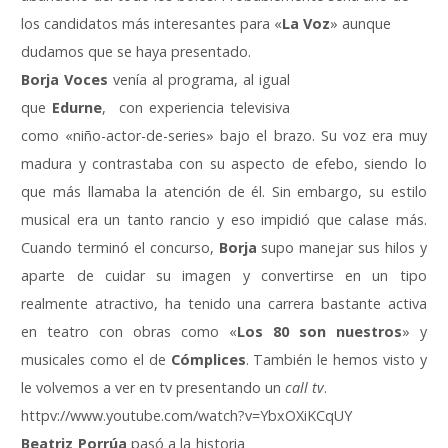
los candidatos más interesantes para «
La Voz
» aunque
dudamos que se haya presentado.
Borja Voces
venía al programa, al igual
que
Edurne
, con experiencia televisiva
como «niño-actor-de-series» bajo el brazo. Su voz era muy
madura y contrastaba con su aspecto de efebo, siendo lo
que más llamaba la atención de él. Sin embargo, su estilo
musical era un tanto rancio y eso impidió que calase más.
Cuando terminó el concurso,
Borja
supo manejar sus hilos y
aparte de cuidar su imagen y convertirse en un tipo
realmente atractivo, ha tenido una carrera bastante activa
en teatro con obras como «
Los 80 son nuestros
» y
musicales como el de
Cómplices
. También le hemos visto y
le volvemos a ver en tv presentando un
call tv
.
httpv://www.youtube.com/watch?v=YbxOXiKCqUY
Beatriz Porrúa
pasó a la historia