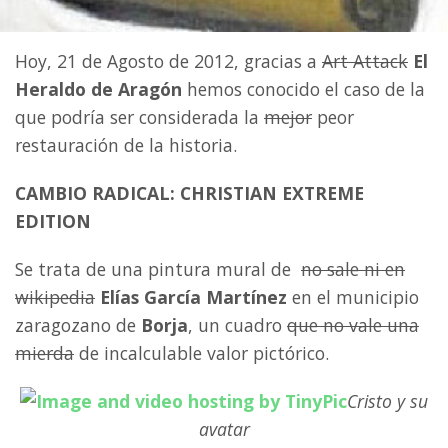
Hoy, 21 de Agosto de 2012, gracias a
Art Attack
El
Heraldo de Aragón
hemos conocido el caso de la
que podría ser considerada la
mejor
peor
restauración de la historia.
CAMBIO RADICAL:
CHRISTIAN
EXTREME
EDITION
Se trata de una pintura mural de
no sale ni en
wikipedia
Elías García Martínez
en el municipio
zaragozano de
Borja
, un cuadro
que no vale una
mierda
de incalculable valor pictórico.
Cristo y su
avatar