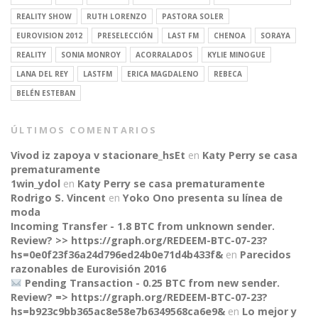
REALITY SHOW
RUTH LORENZO
PASTORA SOLER
EUROVISION 2012
PRESELECCIÓN
LAST FM
CHENOA
SORAYA
REALITY
SONIA MONROY
ACORRALADOS
KYLIE MINOGUE
LANA DEL REY
LASTFM
ERICA MAGDALENO
REBECA
BELÉN ESTEBAN
ÚLTIMOS COMENTARIOS
Vivod iz zapoya v stacionare_hsEt
en
Katy Perry se casa
prematuramente
1win_ydol
en
Katy Perry se casa prematuramente
Rodrigo S. Vincent
en
Yoko Ono presenta su línea de
moda
Incoming Transfer - 1.8 BTC from unknown sender.
Review? >> https://graph.org/REDEEM-BTC-07-23?
hs=0e0f23f36a24d796ed24b0e71d4b433f&
en
Parecidos
razonables de Eurovisión 2016
Pending Transaction - 0.25 BTC from new sender.
Review? => https://graph.org/REDEEM-BTC-07-23?
CONNECT
hs=b923c9bb365ac8e58e7b6349568ca6e9&
en
Lo mejor y