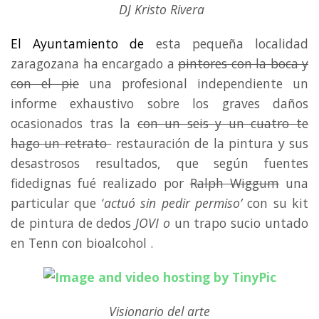
DJ Kristo Rivera
El Ayuntamiento de
esta pequeña localidad
zaragozana ha encargado a
pintores con la boca y
con el pie
una profesional independiente un
informe exhaustivo sobre los graves daños
ocasionados tras la
con un seis y un cuatro te
hago un retrato
restauración de la pintura y sus
desastrosos resultados, que según fuentes
fidedignas fué realizado por
Ralph Wiggum
una
particular que ‘
actuó sin pedir permiso’
con su kit
de pintura de dedos
JOVI o
un trapo sucio untado
en Tenn con bioalcohol .
Visionario del arte