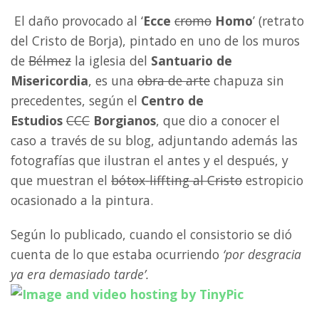
El daño provocado al ‘
Ecce
cromo
Homo
’ (retrato
del Cristo de Borja), pintado en uno de los muros
de
Bélmez
la iglesia del
Santuario de
Misericordia
, es una
obra de arte
chapuza sin
precedentes, según el
Centro de
Estudios
CCC
Borgianos
, que dio a conocer el
caso a través de su blog, adjuntando además las
fotografías que ilustran el antes y el después, y
que muestran el
bótox-liffting al Cristo
estropicio
ocasionado a la pintura.
Según lo publicado, cuando el consistorio se dió
cuenta de lo que estaba ocurriendo
‘por desgracia
ya era demasiado tarde’.