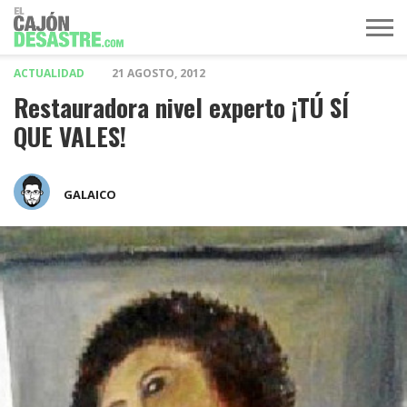
ACTUALIDAD
21 AGOSTO, 2012
MÚSICA
TELEVISIÓN
POLÍTICA
ACTUALIDAD
EUROVISIÓN
Restauradora nivel experto ¡TÚ SÍ
QUE VALES!
GALAICO