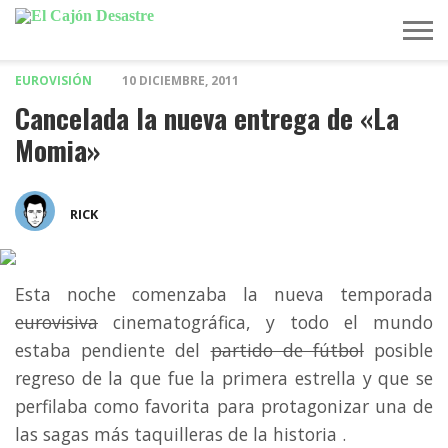
EUROVISIÓN
10 DICIEMBRE, 2011
MÚSICA
TELEVISIÓN
POLÍTICA
ACTUALIDAD
EUROVISIÓN
Cancelada la nueva entrega de «La
Momia»
RICK
Esta noche comenzaba la nueva temporada
eurovisiva
cinematográfica, y todo el mundo
estaba pendiente del
partido de fútbol
posible
regreso de la que fue la primera estrella y que se
perfilaba como favorita para protagonizar una de
las sagas más taquilleras de la historia .