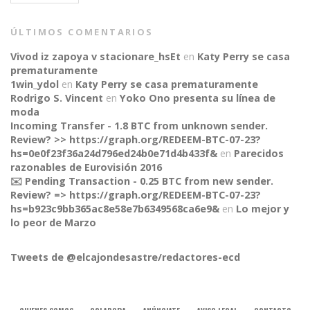
ÚLTIMOS COMENTARIOS
Vivod iz zapoya v stacionare_hsEt
en
Katy Perry se casa
prematuramente
1win_ydol
en
Katy Perry se casa prematuramente
Rodrigo S. Vincent
en
Yoko Ono presenta su línea de
moda
Incoming Transfer - 1.8 BTC from unknown sender.
Review? >> https://graph.org/REDEEM-BTC-07-23?
hs=0e0f23f36a24d796ed24b0e71d4b433f&
en
Parecidos
razonables de Eurovisión 2016
✉️ Pending Transaction - 0.25 BTC from new sender.
Review? => https://graph.org/REDEEM-BTC-07-23?
CONNECT
hs=b923c9bb365ac8e58e7b6349568ca6e9&
en
Lo mejor y
lo peor de Marzo
Tweets de @elcajondesastre/redactores-ecd