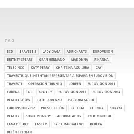
TAG
ECD
TRAVESTIS
LADY GAGA
ADRICHARTS
EUROVISION
BRITNEY SPEARS
GRAN HERMANO
MADONNA
RIHANNA
TELECINCO
KATY PERRY
CHRISTINA AGUILERA
GAY
TRAVESTIS QUE INTENTAN REPRESENTAR A ESPAÑA EN EUROVISIÓN
TRAVESTI
OPERACIÓN TRIUNFO
LOREEN
EUROVISION 2011
YURENA
TOP
SPOTIFY
EUROVISION 2014
EUROVISION 2013
REALITY SHOW
RUTH LORENZO
PASTORA SOLER
EUROVISION 2012
PRESELECCIÓN
LAST FM
CHENOA
SORAYA
REALITY
SONIA MONROY
ACORRALADOS
KYLIE MINOGUE
LANA DEL REY
LASTFM
ERICA MAGDALENO
REBECA
BELÉN ESTEBAN