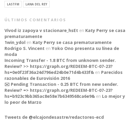
LASTFM
LANA DEL REY
ÚLTIMOS COMENTARIOS
Vivod iz zapoya v stacionare_hsEt
en
Katy Perry se casa
prematuramente
1win_ydol
en
Katy Perry se casa prematuramente
Rodrigo S. Vincent
en
Yoko Ono presenta su línea de
moda
Incoming Transfer - 1.8 BTC from unknown sender.
Review? >> https://graph.org/REDEEM-BTC-07-23?
hs=0e0f23f36a24d796ed24b0e71d4b433f&
en
Parecidos
razonables de Eurovisión 2016
✉️ Pending Transaction - 0.25 BTC from new sender.
Review? => https://graph.org/REDEEM-BTC-07-23?
CONNECT
hs=b923c9bb365ac8e58e7b6349568ca6e9&
en
Lo mejor y
lo peor de Marzo
Tweets de @elcajondesastre/redactores-ecd