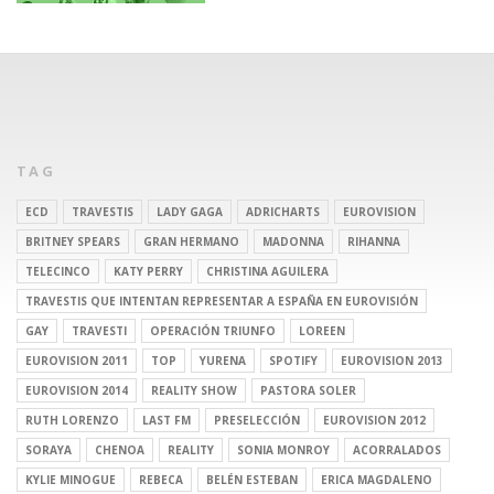
TAG
ECD
TRAVESTIS
LADY GAGA
ADRICHARTS
EUROVISION
BRITNEY SPEARS
GRAN HERMANO
MADONNA
RIHANNA
TELECINCO
KATY PERRY
CHRISTINA AGUILERA
TRAVESTIS QUE INTENTAN REPRESENTAR A ESPAÑA EN EUROVISIÓN
GAY
TRAVESTI
OPERACIÓN TRIUNFO
LOREEN
EUROVISION 2011
TOP
YURENA
SPOTIFY
EUROVISION 2013
EUROVISION 2014
REALITY SHOW
PASTORA SOLER
RUTH LORENZO
LAST FM
PRESELECCIÓN
EUROVISION 2012
SORAYA
CHENOA
REALITY
SONIA MONROY
ACORRALADOS
KYLIE MINOGUE
REBECA
BELÉN ESTEBAN
ERICA MAGDALENO