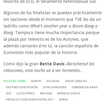
favorito de ECD, el fieramente heterosexual Gío.
Algunos de los finalistas se quedan prácticamente
sin opciones desde el momento que TVE les da un
ladrillo como
What’s another year
o
Boom Bang a
Bang.
Tampoco tiene mucha importancia porque
la plaza por televoto es de los Aurynes, que
además cantarán
Eres tú
, la canción española de
Eurovisión más popular de la historia.
Como dijo la gran
Bette Davis
:
Abrochensé los
cinturones, esta noche va a ver tormenta…
RELATED ITEMS
AURYN
DA IGUAL
DAVID SANCHO
DESTINO EUROVISIÓN
DON JOHNSONS
ESMERALDA GRAO
GIO
LUCÍA PÉREZ
MELISSA
MÓNICA GUECH
PRESELECCIÓN EUROVISIÓN 2011
SEBAS