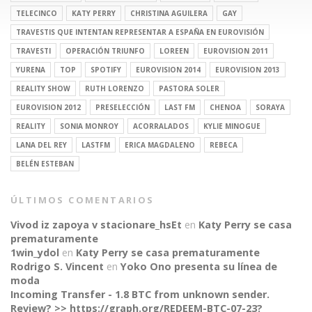
TELECINCO
KATY PERRY
CHRISTINA AGUILERA
GAY
TRAVESTIS QUE INTENTAN REPRESENTAR A ESPAÑA EN EUROVISIÓN
TRAVESTI
OPERACIÓN TRIUNFO
LOREEN
EUROVISION 2011
YURENA
TOP
SPOTIFY
EUROVISION 2014
EUROVISION 2013
REALITY SHOW
RUTH LORENZO
PASTORA SOLER
EUROVISION 2012
PRESELECCIÓN
LAST FM
CHENOA
SORAYA
REALITY
SONIA MONROY
ACORRALADOS
KYLIE MINOGUE
LANA DEL REY
LASTFM
ERICA MAGDALENO
REBECA
BELÉN ESTEBAN
ÚLTIMOS COMENTARIOS
Vivod iz zapoya v stacionare_hsEt
en
Katy Perry se casa
prematuramente
1win_ydol
en
Katy Perry se casa prematuramente
Rodrigo S. Vincent
en
Yoko Ono presenta su línea de
moda
Incoming Transfer - 1.8 BTC from unknown sender.
Review? >> https://graph.org/REDEEM-BTC-07-23?