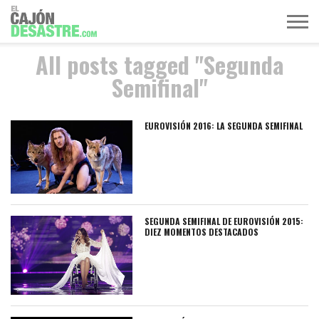
All posts tagged "Segunda
MÚSICA
TELEVISIÓN
POLÍTICA
ACTUALIDAD
EUROVISIÓN
Semifinal"
EUROVISIÓN 2016: LA SEGUNDA SEMIFINAL
SEGUNDA SEMIFINAL DE EUROVISIÓN 2015:
DIEZ MOMENTOS DESTACADOS