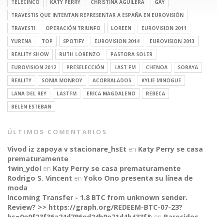
TELECINCO
KATY PERRY
CHRISTINA AGUILERA
GAY
TRAVESTIS QUE INTENTAN REPRESENTAR A ESPAÑA EN EUROVISIÓN
TRAVESTI
OPERACIÓN TRIUNFO
LOREEN
EUROVISION 2011
YURENA
TOP
SPOTIFY
EUROVISION 2014
EUROVISION 2013
REALITY SHOW
RUTH LORENZO
PASTORA SOLER
EUROVISION 2012
PRESELECCIÓN
LAST FM
CHENOA
SORAYA
REALITY
SONIA MONROY
ACORRALADOS
KYLIE MINOGUE
LANA DEL REY
LASTFM
ERICA MAGDALENO
REBECA
BELÉN ESTEBAN
ÚLTIMOS COMENTARIOS
Vivod iz zapoya v stacionare_hsEt
en
Katy Perry se casa
prematuramente
1win_ydol
en
Katy Perry se casa prematuramente
Rodrigo S. Vincent
en
Yoko Ono presenta su línea de
moda
Incoming Transfer - 1.8 BTC from unknown sender.
Review? >> https://graph.org/REDEEM-BTC-07-23?
hs=0e0f23f36a24d796ed24b0e71d4b433f&
en
Parecidos