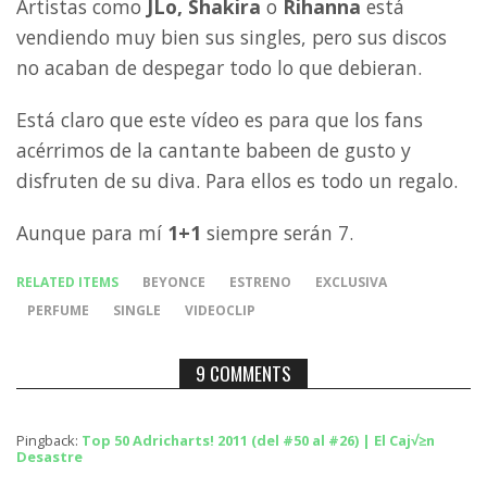
Artistas como
JLo, Shakira
o
Rihanna
está
vendiendo muy bien sus singles, pero sus discos
no acaban de despegar todo lo que debieran.
Está claro que este vídeo es para que los fans
acérrimos de la cantante babeen de gusto y
disfruten de su diva. Para ellos es todo un regalo.
Aunque para mí
1+1
siempre serán 7.
RELATED ITEMS
BEYONCE
ESTRENO
EXCLUSIVA
PERFUME
SINGLE
VIDEOCLIP
9 COMMENTS
Pingback:
Top 50 Adricharts! 2011 (del #50 al #26) | El Caj√≥n
Desastre