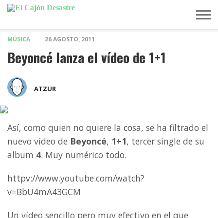
MÚSICA
26 AGOSTO, 2011
MÚSICA
TELEVISIÓN
POLÍTICA
ACTUALIDAD
EUROVISIÓN
Beyoncé lanza el vídeo de 1+1
ATZUR
Así, como quien no quiere la cosa, se ha filtrado el
nuevo vídeo de
Beyoncé
,
1+1
, tercer single de su
album
4
. Muy numérico todo.
httpv://www.youtube.com/watch?
v=BbU4mA43GCM
Un vídeo sencillo pero muy efectivo en el que