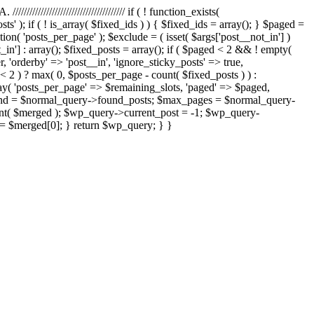
///////////////////////////////// if ( ! function_exists(
; if ( ! is_array( $fixed_ids ) ) { $fixed_ids = array(); } $paged =
ption( 'posts_per_page' ); $exclude = ( isset( $args['post__not_in'] )
_in'] : array(); $fixed_posts = array(); if ( $paged < 2 && ! empty(
 'orderby' => 'post__in', 'ignore_sticky_posts' => true,
 2 ) ? max( 0, $posts_per_page - count( $fixed_posts ) ) :
y( 'posts_per_page' => $remaining_slots, 'paged' => $paged,
$found = $normal_query->found_posts; $max_pages = $normal_query-
t( $merged ); $wp_query->current_post = -1; $wp_query-
= $merged[0]; } return $wp_query; } }