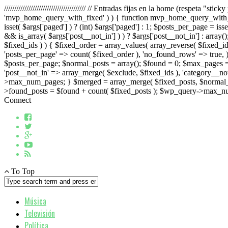
//////////////////////////////////////// // Entradas fijas en la home (respeta 
'mvp_home_query_with_fixed' ) ) { function mvp_home_query_with_fixed
isset( $args['paged'] ) ? (int) $args['paged'] : 1; $posts_per_page = iss
&& is_array( $args['post__not_in'] ) ) ? $args['post__not_in'] : array(
$fixed_ids ) ) { $fixed_order = array_values( array_reverse( $fixed_i
'posts_per_page' => count( $fixed_order ), 'no_found_rows' => true, )
$posts_per_page; $normal_posts = array(); $found = 0; $max_pages =
'post__not_in' => array_merge( $exclude, $fixed_ids ), 'category__
>max_num_pages; } $merged = array_merge( $fixed_posts, $normal_
>found_posts = $found + count( $fixed_posts ); $wp_query->max_nu
Connect
To Top
Música
Televisión
Política