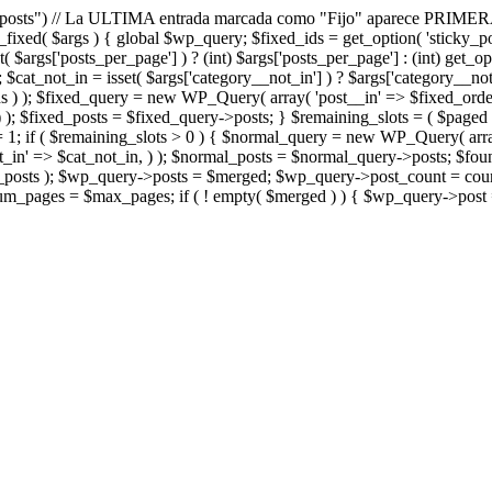
"sticky posts") // La ULTIMA entrada marcada como "Fijo" aparece PRIMERA. ///////
( $args ) { global $wp_query; $fixed_ids = get_option( 'sticky_posts' )
et( $args['posts_per_page'] ) ? (int) $args['posts_per_page'] : (int) get_o
); $cat_not_in = isset( $args['category__not_in'] ) ? $args['category__not
ds ) ); $fixed_query = new WP_Query( array( 'post__in' => $fixed_order,
 ); $fixed_posts = $fixed_query->posts; } $remaining_slots = ( $paged <
 1; if ( $remaining_slots > 0 ) { $normal_query = new WP_Query( arra
not_in' => $cat_not_in, ) ); $normal_posts = $normal_query->posts; 
posts ); $wp_query->posts = $merged; $wp_query->post_count = coun
m_pages = $max_pages; if ( ! empty( $merged ) ) { $wp_query->post 