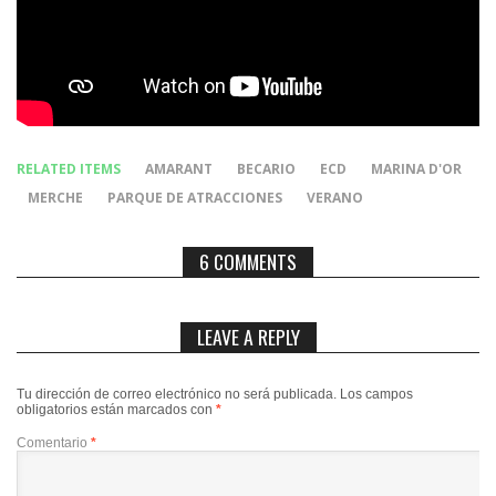
RELATED ITEMS
AMARANT
BECARIO
ECD
MARINA D'OR
MERCHE
PARQUE DE ATRACCIONES
VERANO
6 COMMENTS
LEAVE A REPLY
Tu dirección de correo electrónico no será publicada.
Los campos
obligatorios están marcados con
*
Comentario
*