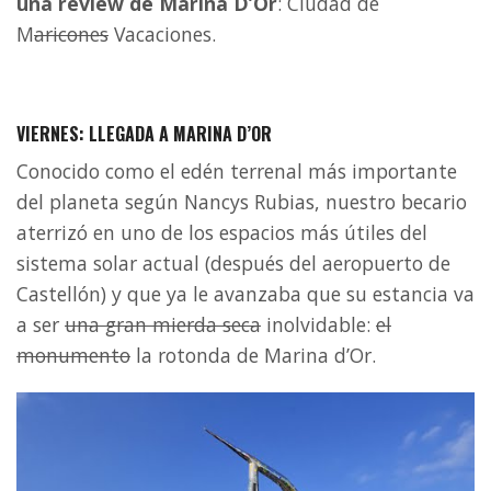
una review de Marina D’Or
: Ciudad de
M
aricones
Vacaciones.
VIERNES: LLEGADA A MARINA D’OR
Conocido como el edén terrenal más importante
del planeta según Nancys Rubias, nuestro becario
aterrizó en uno de los espacios más útiles del
sistema solar actual (después del aeropuerto de
Castellón) y que ya le avanzaba que su estancia va
a ser
una gran mierda seca
inolvidable:
el
monumento
la rotonda de Marina d’Or.