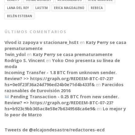
LANA DEL REY
LASTFM
ERICA MAGDALENO
REBECA
BELÉN ESTEBAN
ÚLTIMOS COMENTARIOS
Vivod iz zapoya v stacionare_hsEt
en
Katy Perry se casa
prematuramente
1win_ydol
en
Katy Perry se casa prematuramente
Rodrigo S. Vincent
en
Yoko Ono presenta su línea de
moda
Incoming Transfer - 1.8 BTC from unknown sender.
Review? >> https://graph.org/REDEEM-BTC-07-23?
hs=0e0f23f36a24d796ed24b0e71d4b433f&
en
Parecidos
razonables de Eurovisión 2016
Pending Transaction - 0.25 BTC from new sender.
Review? => https://graph.org/REDEEM-BTC-07-23?
hs=b923c9bb365ac8e58e7b6349568ca6e9&
en
Lo mejor y
CONNECT
lo peor de Marzo
Tweets de @elcajondesastre/redactores-ecd