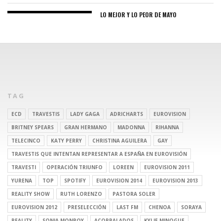
LO MEJOR Y LO PEOR DE MAYO
TAG
ECD
TRAVESTIS
LADY GAGA
ADRICHARTS
EUROVISION
BRITNEY SPEARS
GRAN HERMANO
MADONNA
RIHANNA
TELECINCO
KATY PERRY
CHRISTINA AGUILERA
GAY
TRAVESTIS QUE INTENTAN REPRESENTAR A ESPAÑA EN EUROVISIÓN
TRAVESTI
OPERACIÓN TRIUNFO
LOREEN
EUROVISION 2011
YURENA
TOP
SPOTIFY
EUROVISION 2014
EUROVISION 2013
REALITY SHOW
RUTH LORENZO
PASTORA SOLER
EUROVISION 2012
PRESELECCIÓN
LAST FM
CHENOA
SORAYA
REALITY
SONIA MONROY
ACORRALADOS
KYLIE MINOGUE