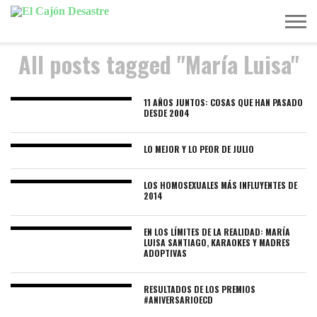
All posts tagged "María Luisa"
MÚSICA
TELEVISIÓN
POLÍTICA
ACTUALIDAD
EUROVISIÓN
11 AÑOS JUNTOS: COSAS QUE HAN PASADO
DESDE 2004
LO MEJOR Y LO PEOR DE JULIO
LOS HOMOSEXUALES MÁS INFLUYENTES DE
2014
EN LOS LÍMITES DE LA REALIDAD: MARÍA
LUISA SANTIAGO, KARAOKES Y MADRES
ADOPTIVAS
RESULTADOS DE LOS PREMIOS
#ANIVERSARIOECD