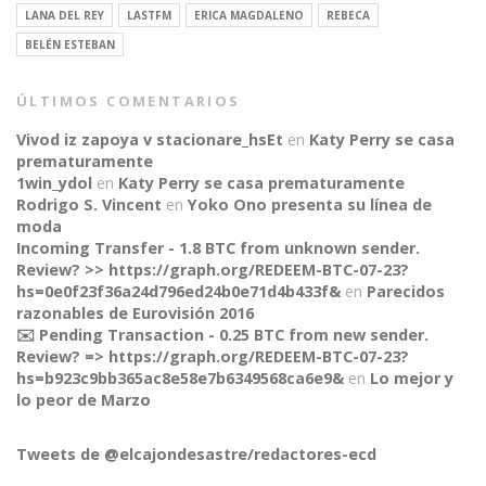
LANA DEL REY
LASTFM
ERICA MAGDALENO
REBECA
BELÉN ESTEBAN
ÚLTIMOS COMENTARIOS
Vivod iz zapoya v stacionare_hsEt
en
Katy Perry se casa
prematuramente
1win_ydol
en
Katy Perry se casa prematuramente
Rodrigo S. Vincent
en
Yoko Ono presenta su línea de
moda
Incoming Transfer - 1.8 BTC from unknown sender.
Review? >> https://graph.org/REDEEM-BTC-07-23?
hs=0e0f23f36a24d796ed24b0e71d4b433f&
en
Parecidos
razonables de Eurovisión 2016
✉️ Pending Transaction - 0.25 BTC from new sender.
Review? => https://graph.org/REDEEM-BTC-07-23?
CONNECT
hs=b923c9bb365ac8e58e7b6349568ca6e9&
en
Lo mejor y
lo peor de Marzo
Tweets de @elcajondesastre/redactores-ecd