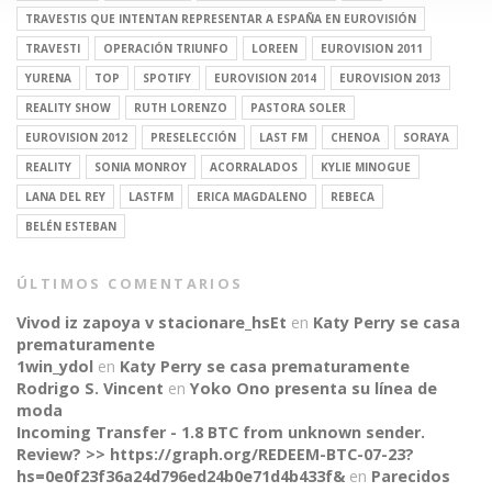
TRAVESTIS QUE INTENTAN REPRESENTAR A ESPAÑA EN EUROVISIÓN
TRAVESTI
OPERACIÓN TRIUNFO
LOREEN
EUROVISION 2011
YURENA
TOP
SPOTIFY
EUROVISION 2014
EUROVISION 2013
REALITY SHOW
RUTH LORENZO
PASTORA SOLER
EUROVISION 2012
PRESELECCIÓN
LAST FM
CHENOA
SORAYA
REALITY
SONIA MONROY
ACORRALADOS
KYLIE MINOGUE
LANA DEL REY
LASTFM
ERICA MAGDALENO
REBECA
BELÉN ESTEBAN
ÚLTIMOS COMENTARIOS
Vivod iz zapoya v stacionare_hsEt
en
Katy Perry se casa
prematuramente
1win_ydol
en
Katy Perry se casa prematuramente
Rodrigo S. Vincent
en
Yoko Ono presenta su línea de
moda
Incoming Transfer - 1.8 BTC from unknown sender.
Review? >> https://graph.org/REDEEM-BTC-07-23?
hs=0e0f23f36a24d796ed24b0e71d4b433f&
en
Parecidos