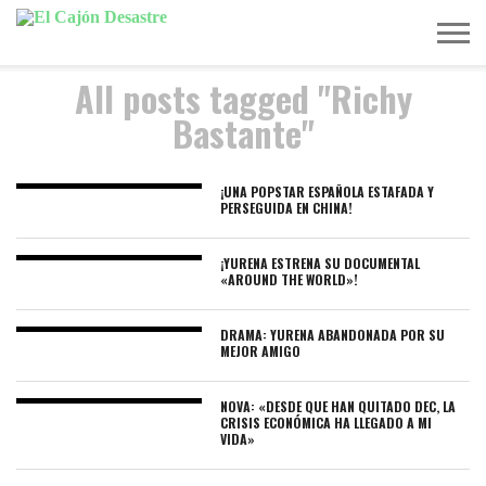
All posts tagged "Richy
MÚSICA
TELEVISIÓN
POLÍTICA
ACTUALIDAD
EUROVISIÓN
Bastante"
¡UNA POPSTAR ESPAÑOLA ESTAFADA Y
PERSEGUIDA EN CHINA!
¡YURENA ESTRENA SU DOCUMENTAL
«AROUND THE WORLD»!
DRAMA: YURENA ABANDONADA POR SU
MEJOR AMIGO
NOVA: «DESDE QUE HAN QUITADO DEC, LA
CRISIS ECONÓMICA HA LLEGADO A MI
VIDA»