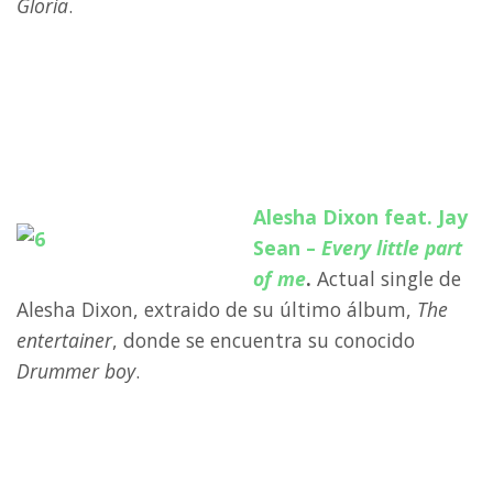
Gloria
.
a
a
a
Alesha Dixon feat. Jay
Sean –
Every little part
of me
.
Actual single de
Alesha Dixon, extraido de su último álbum,
The
entertainer
, donde se encuentra su conocido
Drummer boy
.
a
a