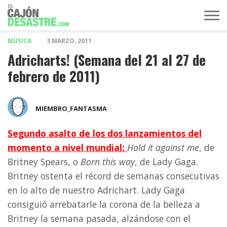
MÚSICA
3 MARZO, 2011
MÚSICA
TELEVISIÓN
POLÍTICA
ACTUALIDAD
EUROVISIÓN
Adricharts! (Semana del 21 al 27 de
febrero de 2011)
MIEMBRO_FANTASMA
Segundo asalto de los dos lanzamientos del
momento a nivel mundial:
Hold it against me
, de
Britney Spears, o
Born this way
, de Lady Gaga.
Britney ostenta el récord de semanas consecutivas
en lo alto de nuestro Adrichart. Lady Gaga
consiguió arrebatarle la corona de la belleza a
Britney la semana pasada, alzándose con el