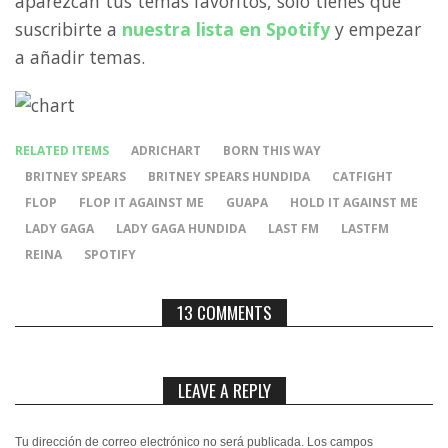
aparezcan tus temas favoritos, sólo tienes que
suscribirte a
nuestra lista en Spotify
y empezar
a añadir temas.
RELATED ITEMS
ADRICHART
BORN THIS WAY
BRITNEY SPEARS
BRITNEY SPEARS HUNDIDA
CATFIGHT
FLOP
FLOP IT AGAINST ME
GUAPA
HOLD IT AGAINST ME
LADY GAGA
LADY GAGA HUNDIDA
LAST FM
LASTFM
REINA
SPOTIFY
13 COMMENTS
LEAVE A REPLY
Tu dirección de correo electrónico no será publicada.
Los campos