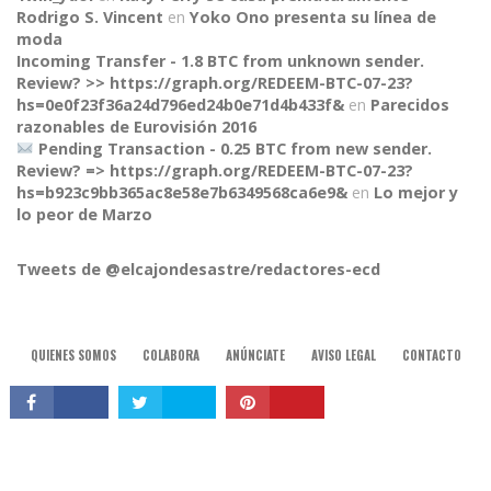
Rodrigo S. Vincent
en
Yoko Ono presenta su línea de
moda
Incoming Transfer - 1.8 BTC from unknown sender.
Review? >> https://graph.org/REDEEM-BTC-07-23?
hs=0e0f23f36a24d796ed24b0e71d4b433f&
en
Parecidos
razonables de Eurovisión 2016
Pending Transaction - 0.25 BTC from new sender.
Review? => https://graph.org/REDEEM-BTC-07-23?
CONNECT
hs=b923c9bb365ac8e58e7b6349568ca6e9&
en
Lo mejor y
lo peor de Marzo
Tweets de @elcajondesastre/redactores-ecd
QUIENES SOMOS
COLABORA
ANÚNCIATE
AVISO LEGAL
CONTACTO
© 2015, El Cajón Desastre.