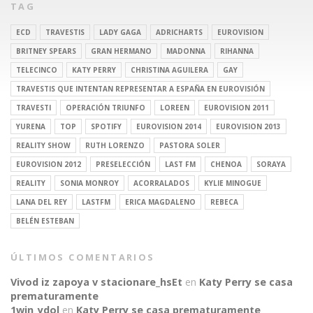
TAG
ECD
TRAVESTIS
LADY GAGA
ADRICHARTS
EUROVISION
BRITNEY SPEARS
GRAN HERMANO
MADONNA
RIHANNA
TELECINCO
KATY PERRY
CHRISTINA AGUILERA
GAY
TRAVESTIS QUE INTENTAN REPRESENTAR A ESPAÑA EN EUROVISIÓN
TRAVESTI
OPERACIÓN TRIUNFO
LOREEN
EUROVISION 2011
YURENA
TOP
SPOTIFY
EUROVISION 2014
EUROVISION 2013
REALITY SHOW
RUTH LORENZO
PASTORA SOLER
EUROVISION 2012
PRESELECCIÓN
LAST FM
CHENOA
SORAYA
REALITY
SONIA MONROY
ACORRALADOS
KYLIE MINOGUE
LANA DEL REY
LASTFM
ERICA MAGDALENO
REBECA
BELÉN ESTEBAN
ÚLTIMOS COMENTARIOS
Vivod iz zapoya v stacionare_hsEt
en
Katy Perry se casa
prematuramente
1win_ydol
en
Katy Perry se casa prematuramente