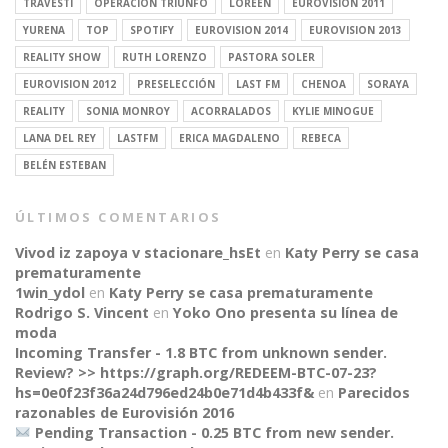
TRAVESTI
OPERACIÓN TRIUNFO
LOREEN
EUROVISION 2011
YURENA
TOP
SPOTIFY
EUROVISION 2014
EUROVISION 2013
REALITY SHOW
RUTH LORENZO
PASTORA SOLER
EUROVISION 2012
PRESELECCIÓN
LAST FM
CHENOA
SORAYA
REALITY
SONIA MONROY
ACORRALADOS
KYLIE MINOGUE
LANA DEL REY
LASTFM
ERICA MAGDALENO
REBECA
BELÉN ESTEBAN
ÚLTIMOS COMENTARIOS
Vivod iz zapoya v stacionare_hsEt
en
Katy Perry se casa
prematuramente
1win_ydol
en
Katy Perry se casa prematuramente
Rodrigo S. Vincent
en
Yoko Ono presenta su línea de
moda
Incoming Transfer - 1.8 BTC from unknown sender.
Review? >> https://graph.org/REDEEM-BTC-07-23?
hs=0e0f23f36a24d796ed24b0e71d4b433f&
en
Parecidos
razonables de Eurovisión 2016
Pending Transaction - 0.25 BTC from new sender.