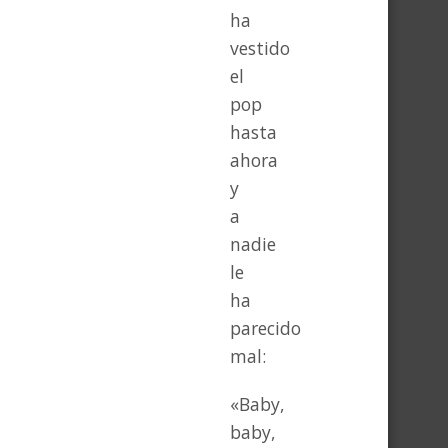
ha
vestido
el
pop
hasta
ahora
y
a
nadie
le
ha
parecido
mal:
«Baby,
baby,