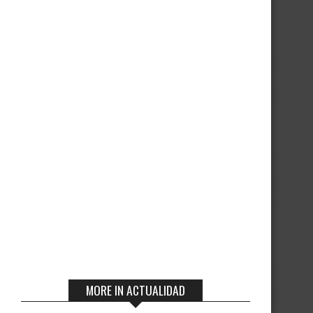
Nombre
*
Correo
electrónico
*
Web
MORE IN ACTUALIDAD