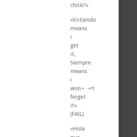
chick?»
«Entiendo
means
i
get
it,
Siempre
means
i
won¬¨¬•t
forget
it»
(FAIL)
«Hola