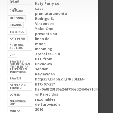
SPEARS
Katy Perry se
casa
GRAN
HERMANO
prematuramente
Rodrigo S.
MADONNA
Vincent
en
RIHANNA
Yoko Ono
TELECINCO
presenta su
línea de
KATY PERRY
moda
CHRISTINA
AGUILERA
Incoming
Transfer - 1.8
GAY
BTC from
TRAVESTIS
unknown
QUE INTENTAN
REPRESENTAR
sender.
A ESPAÑA EN
EUROVISIÓN
Review? >>
TRAVESTI
https://graph.org/REDEEM-
BTC-07-23?
OPERACIÓN
TRIUNFO
hs=0e0f23f36a24d796ed24b0e71d4b433f&
en
Parecidos
LOREEN
razonables
EUROVISION
de Eurovisión
2011
2016
YURENA