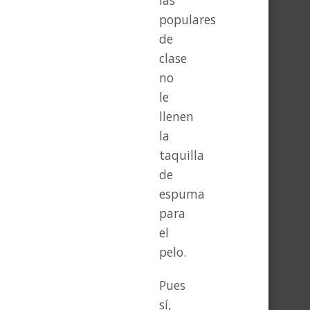
las
populares
de
clase
no
le
llenen
la
taquilla
de
espuma
para
el
pelo.
Pues
sí,