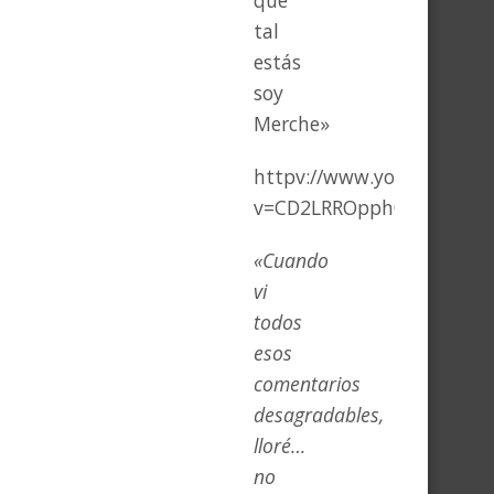
que
tal
estás
soy
Merche»
httpv://www.youtube.com
v=CD2LRROpph0
«Cuando
vi
todos
esos
comentarios
desagradables,
lloré…
no