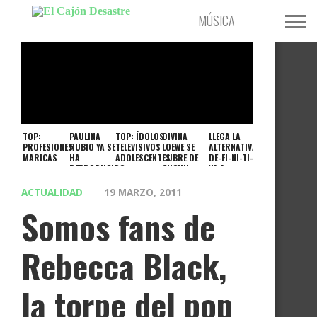
MÚSICA
TELEVISIÓN
POLÍTICA
TOP:
PAULINA
TOP: ÍDOLOS
DIVINA
LLEGA LA
ACTUALIDAD
PROFESIONES
RUBIO YA SE
TELEVISIVOS
LOEWE SE
ALTERNATIVA
MARICAS
HA
ADOLESCENTES
CUBRE DE
DE-FI-NI-TI-
REPRODUCIDO
CUCHU:
VA A
SIN
GRINDR
EUROVISIÓN
MODERNAS
ACTUALIDAD
19 MARZO, 2011
NO HAY
Somos fans de
PARAÍSO
Rebecca Black,
la torpe del pop