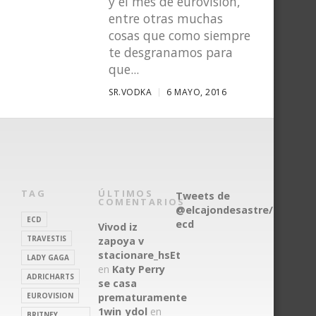
y el mes de eurovisión,
entre otras muchas
cosas que como siempre
te desgranamos para
que...
SR.VODKA
6 MAYO, 2016
TAG
ÚLTIMOS
Tweets de
COMENTARIOS
@elcajondesastre/redacto
ECD
ecd
Vivod iz
TRAVESTIS
zapoya v
stacionare_hsEt
LADY GAGA
en
Katy Perry
ADRICHARTS
se casa
EUROVISION
prematuramente
1win_ydol
en
BRITNEY