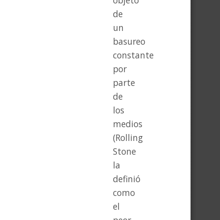
objeto
de
un
basureo
constante
por
parte
de
los
medios
(Rolling
Stone
la
definió
como
el