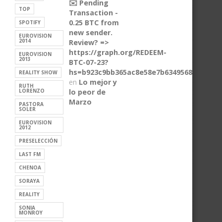
✉️ Pending
TOP
Transaction -
0.25 BTC from
SPOTIFY
new sender.
EUROVISION
2014
Review? =>
https://graph.org/REDEEM-
EUROVISION
2013
BTC-07-23?
hs=b923c9bb365ac8e58e7b6349568ca6e9&
REALITY SHOW
en
Lo mejor y
RUTH
LORENZO
lo peor de
Marzo
PASTORA
SOLER
EUROVISION
2012
PRESELECCIÓN
LAST FM
CHENOA
SORAYA
REALITY
SONIA
MONROY