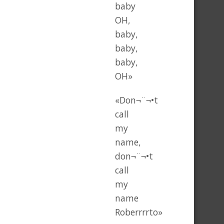
baby
OH,
baby,
baby,
baby,
OH»
«Don¬¨¬•t
call
my
name,
don¬¨¬•t
call
my
name
Roberrrrto»