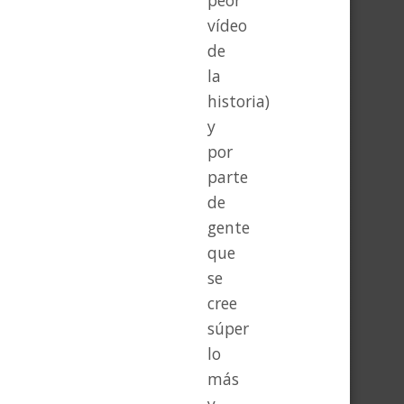
peor
vídeo
de
la
historia)
y
por
parte
de
gente
que
se
cree
súper
lo
más