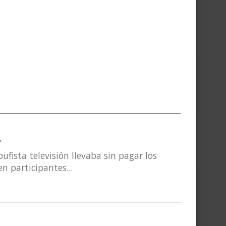
L
fista televisión llevaba sin pagar los
n participantes...
L