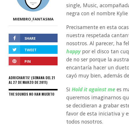
single, Music, acompañad
negra con el nombre Kyli
MIEMBRO_FANTASMA
Precisamente en esta ocasi
nuestra respetada cantant
SHARE
nosotros. Al parecer, ha f
TWEET
happy
por el disco tan cu
de no ser porque la austra
PIN
encantaría hacer un dueto
cayó muy bien, además de
ADRICHARTS! (SEMANA DEL 21
AL 27 DE MARZO DE 2011)
Si
Hold it against me
es ma
THE SOUNDS NO HAN MUERTO
queremos imaginarnos q
se decidieran a grabar es
favor de esta iniciativa y
todos nosotros.