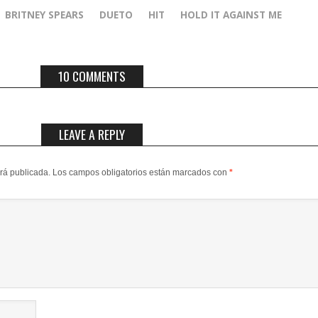
BRITNEY SPEARS
DUETO
HIT
HOLD IT AGAINST ME
10 COMMENTS
LEAVE A REPLY
erá publicada.
Los campos obligatorios están marcados con
*