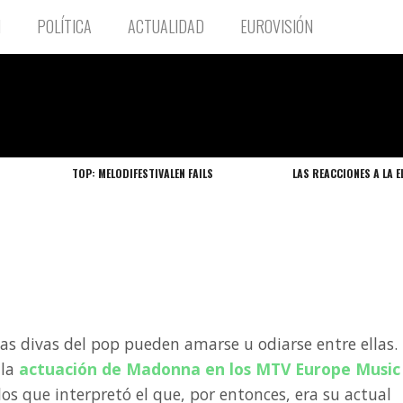
N
POLÍTICA
ACTUALIDAD
EUROVISIÓN
TOP: MELODIFESTIVALEN FAILS
LAS REACCIONES A LA E
as divas del pop pueden amarse u odiarse entre ellas.
lla
actuación de Madonna en los MTV Europe Music
 los que interpretó el que, por entonces, era su actual