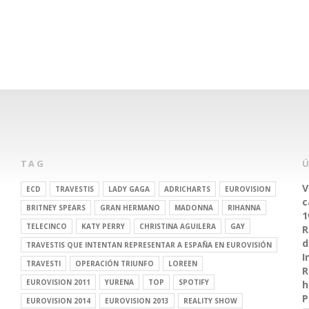
TAG
V
ECD
TRAVESTIS
LADY GAGA
ADRICHARTS
EUROVISION
c
BRITNEY SPEARS
GRAN HERMANO
MADONNA
RIHANNA
1
TELECINCO
KATY PERRY
CHRISTINA AGUILERA
GAY
R
d
TRAVESTIS QUE INTENTAN REPRESENTAR A ESPAÑA EN EUROVISIÓN
I
TRAVESTI
OPERACIÓN TRIUNFO
LOREEN
R
EUROVISION 2011
YURENA
TOP
SPOTIFY
h
P
EUROVISION 2014
EUROVISION 2013
REALITY SHOW