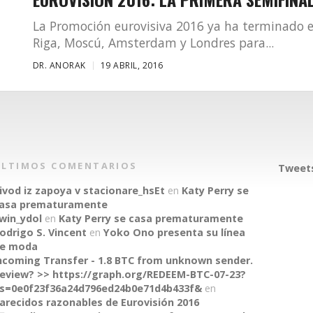
La Promoción eurovisiva 2016 ya ha terminado e
Riga, Moscú, Amsterdam y Londres para...
DR. ANORAK
19 ABRIL, 2016
ÚLTIMOS COMENTARIOS
Tweets
ivod iz zapoya v stacionare_hsEt
en
Katy Perry se
asa prematuramente
win_ydol
en
Katy Perry se casa prematuramente
odrigo S. Vincent
en
Yoko Ono presenta su línea
e moda
ncoming Transfer - 1.8 BTC from unknown sender.
eview? >> https://graph.org/REDEEM-BTC-07-23?
s=0e0f23f36a24d796ed24b0e71d4b433f&
en
arecidos razonables de Eurovisión 2016