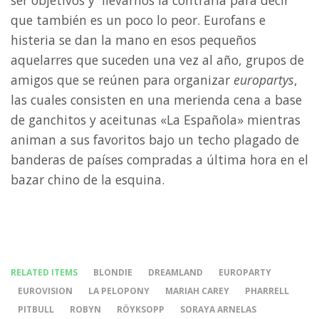
ser objetivos y llevarnos la contraria para decir
que también es un poco lo peor. Eurofans e
histeria se dan la mano en esos pequeños
aquelarres que suceden una vez al año, grupos de
amigos que se reúnen para organizar
europartys
,
las cuales consisten en una merienda cena a base
de ganchitos y aceitunas «La Española» mientras
animan a sus favoritos bajo un techo plagado de
banderas de países compradas a última hora en el
bazar chino de la esquina.
RELATED ITEMS
BLONDIE
DREAMLAND
EUROPARTY
EUROVISION
LA PELOPONY
MARIAH CAREY
PHARRELL
PITBULL
ROBYN
RÖYKSOPP
SORAYA ARNELAS