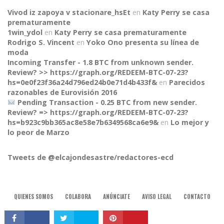
Vivod iz zapoya v stacionare_hsEt
en
Katy Perry se casa
prematuramente
1win_ydol
en
Katy Perry se casa prematuramente
Rodrigo S. Vincent
en
Yoko Ono presenta su línea de
moda
Incoming Transfer - 1.8 BTC from unknown sender.
Review? >> https://graph.org/REDEEM-BTC-07-23?
hs=0e0f23f36a24d796ed24b0e71d4b433f&
en
Parecidos
razonables de Eurovisión 2016
Pending Transaction - 0.25 BTC from new sender.
Review? => https://graph.org/REDEEM-BTC-07-23?
CONNECT
hs=b923c9bb365ac8e58e7b6349568ca6e9&
en
Lo mejor y
lo peor de Marzo
Tweets de @elcajondesastre/redactores-ecd
QUIENES SOMOS
COLABORA
ANÚNCIATE
AVISO LEGAL
CONTACTO
© 2015, El Cajón Desastre.