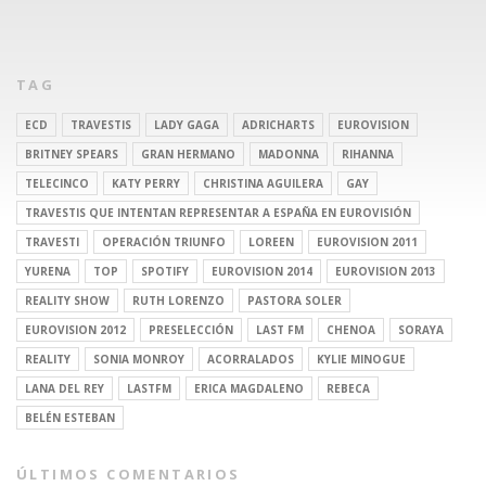
TAG
ECD
TRAVESTIS
LADY GAGA
ADRICHARTS
EUROVISION
BRITNEY SPEARS
GRAN HERMANO
MADONNA
RIHANNA
TELECINCO
KATY PERRY
CHRISTINA AGUILERA
GAY
TRAVESTIS QUE INTENTAN REPRESENTAR A ESPAÑA EN EUROVISIÓN
TRAVESTI
OPERACIÓN TRIUNFO
LOREEN
EUROVISION 2011
YURENA
TOP
SPOTIFY
EUROVISION 2014
EUROVISION 2013
REALITY SHOW
RUTH LORENZO
PASTORA SOLER
EUROVISION 2012
PRESELECCIÓN
LAST FM
CHENOA
SORAYA
REALITY
SONIA MONROY
ACORRALADOS
KYLIE MINOGUE
LANA DEL REY
LASTFM
ERICA MAGDALENO
REBECA
BELÉN ESTEBAN
ÚLTIMOS COMENTARIOS