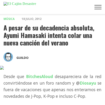
MÚSICA
18 JULIO, 2012
MÚSICA
TELEVISIÓN
POLÍTICA
ACTUALIDAD
EUROVISIÓN
A pesar de su decadencia absoluta,
Ayumi Hamasaki intenta colar una
nueva canción del verano
GUILDO
Desde que
BitchesAloud
desapareciera de la red
convirtiéndose en un foro random y @
Diosayu
se
fuera de vacaciones que apenas nos enteramos en
novedades de J-Pop, K-Pop e incluso C-Pop.