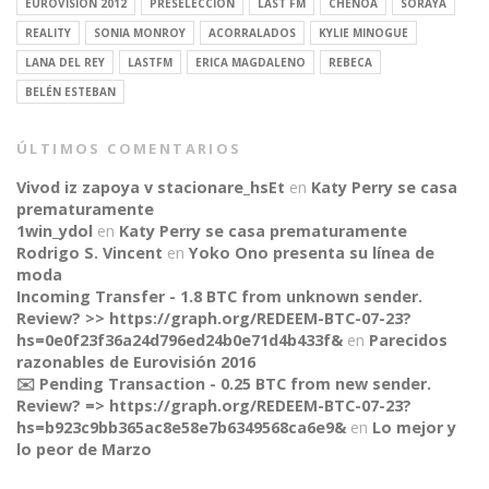
EUROVISION 2012
PRESELECCIÓN
LAST FM
CHENOA
SORAYA
REALITY
SONIA MONROY
ACORRALADOS
KYLIE MINOGUE
LANA DEL REY
LASTFM
ERICA MAGDALENO
REBECA
BELÉN ESTEBAN
ÚLTIMOS COMENTARIOS
Vivod iz zapoya v stacionare_hsEt
en
Katy Perry se casa
prematuramente
1win_ydol
en
Katy Perry se casa prematuramente
Rodrigo S. Vincent
en
Yoko Ono presenta su línea de
moda
Incoming Transfer - 1.8 BTC from unknown sender.
Review? >> https://graph.org/REDEEM-BTC-07-23?
hs=0e0f23f36a24d796ed24b0e71d4b433f&
en
Parecidos
razonables de Eurovisión 2016
✉️ Pending Transaction - 0.25 BTC from new sender.
Review? => https://graph.org/REDEEM-BTC-07-23?
CONNECT
hs=b923c9bb365ac8e58e7b6349568ca6e9&
en
Lo mejor y
lo peor de Marzo