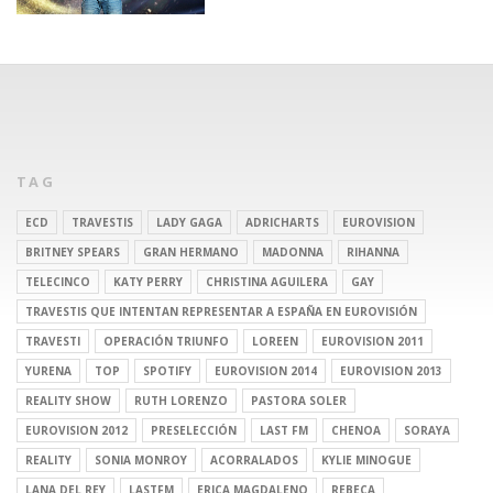
TAG
ECD
TRAVESTIS
LADY GAGA
ADRICHARTS
EUROVISION
BRITNEY SPEARS
GRAN HERMANO
MADONNA
RIHANNA
TELECINCO
KATY PERRY
CHRISTINA AGUILERA
GAY
TRAVESTIS QUE INTENTAN REPRESENTAR A ESPAÑA EN EUROVISIÓN
TRAVESTI
OPERACIÓN TRIUNFO
LOREEN
EUROVISION 2011
YURENA
TOP
SPOTIFY
EUROVISION 2014
EUROVISION 2013
REALITY SHOW
RUTH LORENZO
PASTORA SOLER
EUROVISION 2012
PRESELECCIÓN
LAST FM
CHENOA
SORAYA
REALITY
SONIA MONROY
ACORRALADOS
KYLIE MINOGUE
LANA DEL REY
LASTFM
ERICA MAGDALENO
REBECA