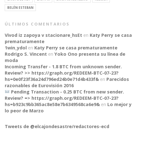
BELÉN ESTEBAN
ÚLTIMOS COMENTARIOS
Vivod iz zapoya v stacionare_hsEt
en
Katy Perry se casa
prematuramente
1win_ydol
en
Katy Perry se casa prematuramente
Rodrigo S. Vincent
en
Yoko Ono presenta su línea de
moda
Incoming Transfer - 1.8 BTC from unknown sender.
Review? >> https://graph.org/REDEEM-BTC-07-23?
hs=0e0f23f36a24d796ed24b0e71d4b433f&
en
Parecidos
razonables de Eurovisión 2016
Pending Transaction - 0.25 BTC from new sender.
Review? => https://graph.org/REDEEM-BTC-07-23?
hs=b923c9bb365ac8e58e7b6349568ca6e9&
en
Lo mejor y
CONNECT
lo peor de Marzo
Tweets de @elcajondesastre/redactores-ecd